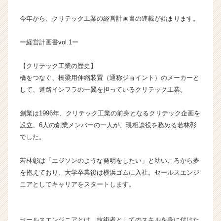
長
今年から、クリテック工業の経営計画書の連載が始まります。
企
業
か
ー経営計画書vol.1ー
ら
ス
【クリテック工業の歴史】
カ
橋をつなぐ、橋梁用伸縮装置（通称ジョイント）のメーカーと
ウ
して、道路インフラの一翼を担っているクリテック工業。
ト
が
届
創業は1996年、クリテック工業の前身となるクリテック企画を
く
設立。6人の創業メンバーの一人が、現相談役を務める若林彰
就
でした。
活
サ
若林彰は「エジソンのような発明をしたい」と幼いころから夢
イ
を抱えており、大学卒業後は横浜ゴムに入社。セールスエンジ
ト
ニアとしてキャリアをスタートします。
チ
ア
キ
ャ
セールスエンジニアとは、技術者としてのスキルを身に付けた