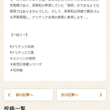
リ
営業職であり、若林彰が希望していた「発明」ができるような
ア
環境ではありませんでした。そして、若林彰は59歳で横浜ゴム
（C
を早期退職し、クリテック企画の創業に参画します…。
h
e
e
r
【ー続くー】
C
a
#クリテック企画
r
#クリテック工業
e
＃エジソンの発明
e
＃経営計画書シリーズ
r）
＃社外秘
前の記事へ
次の記事へ
投稿一覧