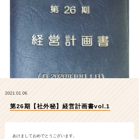
社
ク
リ
テ
ッ
ク
工
業
の
タ
イ
ム
ラ
イ
ン】
2021.01.06
|
第26期【社外秘】経営計画書vol.1
ベ
ン
チ
ャ
ー・
あけましておめでとうございます。
成