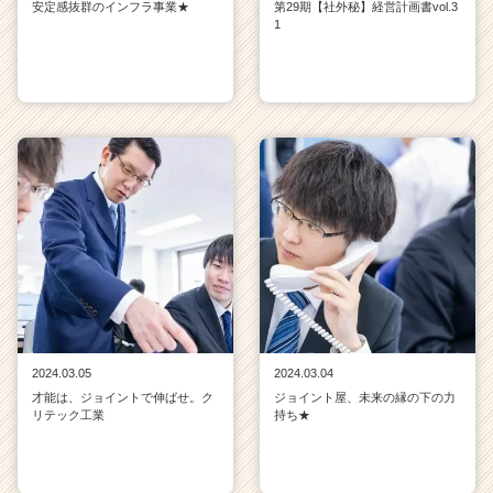
安定感抜群のインフラ事業★
第29期【社外秘】経営計画書vol.3
1
2024.03.05
2024.03.04
才能は、ジョイントで伸ばせ。ク
ジョイント屋、未来の縁の下の力
リテック工業
持ち★