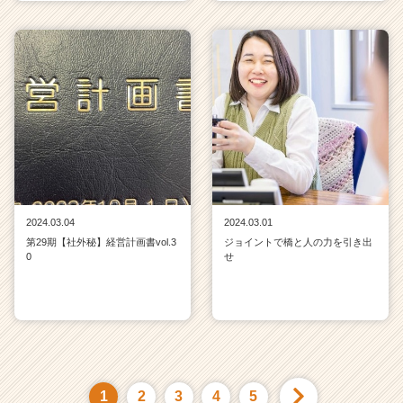
2024.03.04
2024.03.01
第29期【社外秘】経営計画書vol.3
ジョイントで橋と人の力を引き出
0
せ
1
2
3
4
5