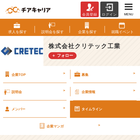
MENU
会員登録
ログイン
第
2
6
求人を
探す
説明会を
探す
企業を
探す
就職
イベント
期
【社
株式会社クリテック工業
外
＋ フォロー
秘】
経
営
>
>
企業TOP
募集
計
画
書
>
>
説明会
企業情報
v
o
>
l.
メンバー
タイムライン
1
【株
>
企業マンガ
式
会