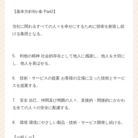
成
【基本方針8か条 Part2】
長
企
業
当社に関わるすべての人々を幸せにするために技術を創造し続
か
ける集団となる。
ら
ス
カ
5. 利他の精神 社会的存在として他人に感謝し、他人を大切に
ウ
し、他人を喜ばせる。
ト
が
届
6. 技術・サービスの提案 お客様の立場に立った技術とサービ
く
スを提案する。
就
活
7. 安全 自己、仲間及び周囲の人々、直接的・間接的にかかわ
サ
る全ての人々の安全に配慮する。
イ
ト
チ
8. 環境 環境にやさしい製品・技術・サービス開発し続ける。
ア
キ
【ー続くー】