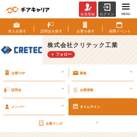
MENU
会員登録
ログイン
第
2
9
求人を
探す
説明会を
探す
企業を
探す
就職
イベント
期
【社
株式会社クリテック工業
外
＋ フォロー
秘】
経
営
>
>
企業TOP
募集
計
画
書
>
>
説明会
企業情報
v
o
>
l.
メンバー
タイムライン
2
2
>
企業マンガ
【株
式