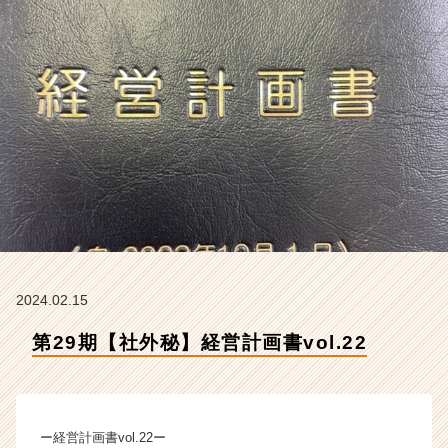
会
社
ク
リ
テ
ッ
ク
工
業
の
タ
イ
ム
ラ
イ
2024.02.15
ン】
第29期【社外秘】経営計画書vol.22
|
ベ
ン
チ
ャ
ー経営計画書vol.22ー
ー・