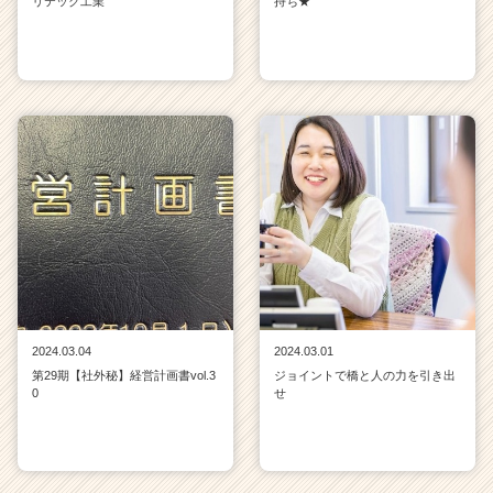
リテック工業
持ち★
2024.03.04
2024.03.01
第29期【社外秘】経営計画書vol.3
ジョイントで橋と人の力を引き出
0
せ