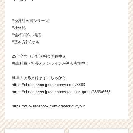
ャ
リ
ア
#経営計画書シリーズ
（C
#社外秘
h
e
#信頼関係の構築
e
#基本方針8か条
r
C
25年卒向け会社説明会開催中★
a
先輩社員・社長とオンライン座談会実施中！
r
e
興味のある方はまずこちらから
e
r）
https://cheercareer.jp/company/index/3863
https://cheercareer.jp/company/seminar_group/3863/6568
https://www.facebook.com/creteckougyou/