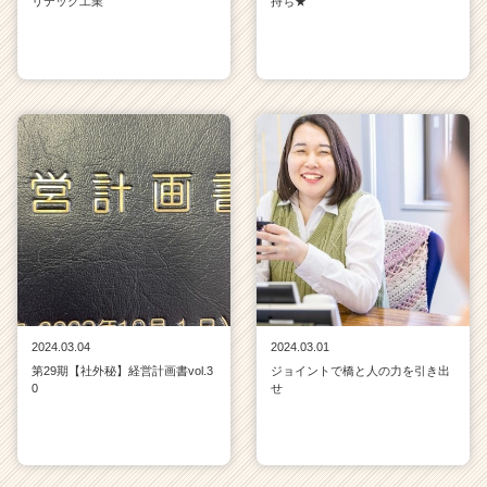
リテック工業
持ち★
2024.03.04
2024.03.01
第29期【社外秘】経営計画書vol.3
ジョイントで橋と人の力を引き出
0
せ