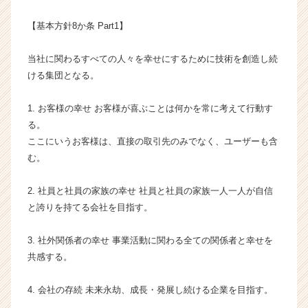
成
【基本方針8か条 Part1】
長
企
業
当社に関わるすべての人々を幸せにするために技術を創造し続
か
ける集団となる。
ら
ス
1. お客様の幸せ お客様が喜ぶことは何かを常に考えて行動す
カ
る。
ウ
ここにいうお客様は、直接の取引先のみでなく、ユーザーも含
ト
が
む。
届
く
2. 社員と社員の家族の幸せ 社員と社員の家族一人一人が自信
就
と誇りを持てる会社を目指す。
活
サ
3. 社外関係者の幸せ 事業活動に関わる全ての関係者と幸せを
イ
共感する。
ト
チ
ア
4. 会社の存続 未来永劫、成長・発展し続ける企業を目指す。
キ