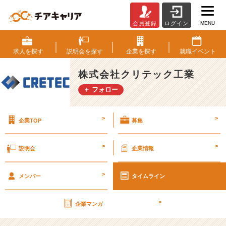
MENU
会員登録
ログイン
第
2
9
求人を
探す
説明会を
探す
企業を
探す
就職
イベント
期
【社
株式会社クリテック工業
外
＋ フォロー
秘】
経
営
>
>
企業TOP
募集
計
画
書
>
>
説明会
企業情報
v
o
>
l.
メンバー
タイムライン
2
1
>
企業マンガ
【株
式