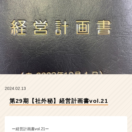
会
社
ク
リ
テ
ッ
ク
工
業
の
タ
イ
ム
ラ
イ
2024.02.13
ン】
第29期【社外秘】経営計画書vol.21
|
ベ
ン
チ
ャ
ー経営計画書vol.21ー
ー・