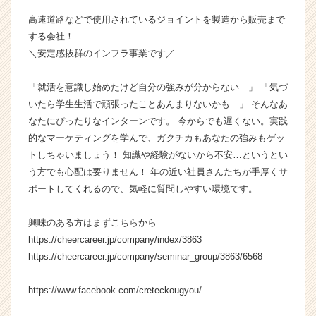
ャ
高速道路などで使用されているジョイントを製造から販売まで
ー・
する会社！
成
＼安定感抜群のインフラ事業です／
長
企
業
「就活を意識し始めたけど自分の強みが分からない…」 「気づ
か
いたら学生生活で頑張ったことあんまりないかも…」 そんなあ
ら
なたにぴったりなインターンです。 今からでも遅くない。実践
ス
的なマーケティングを学んで、ガクチカもあなたの強みもゲッ
カ
トしちゃいましょう！ 知識や経験がないから不安…というとい
ウ
う方でも心配は要りません！ 年の近い社員さんたちが手厚くサ
ト
ポートしてくれるので、気軽に質問しやすい環境です。
が
届
く
興味のある方はまずこちらから
就
https://cheercareer.jp/company/index/3863
活
https://cheercareer.jp/company/seminar_group/3863/6568
サ
イ
https://www.facebook.com/creteckougyou/
ト
チ