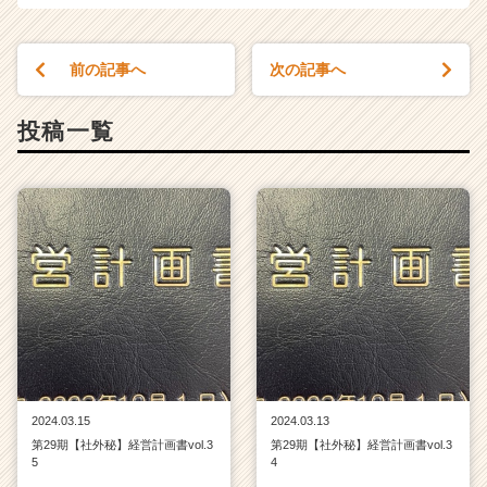
ア
キ
ャ
前の記事へ
次の記事へ
リ
ア
（C
投稿一覧
h
e
e
r
C
a
r
e
e
r）
2024.03.15
2024.03.13
第29期【社外秘】経営計画書vol.3
第29期【社外秘】経営計画書vol.3
5
4