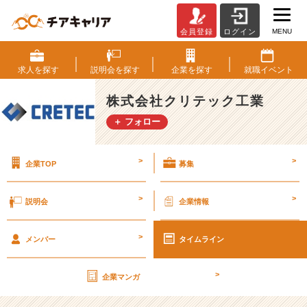
MENU
会員登録
ログイン
才
能
は、
求人を
探す
説明会を
探す
企業を
探す
就職
イベント
ジ
ョ
株式会社クリテック工業
イ
＋ フォロー
ン
ト
で
>
>
企業TOP
募集
伸
ば
せ。
>
>
説明会
企業情報
ク
リ
>
テ
メンバー
タイムライン
ッ
ク
>
企業マンガ
工
業