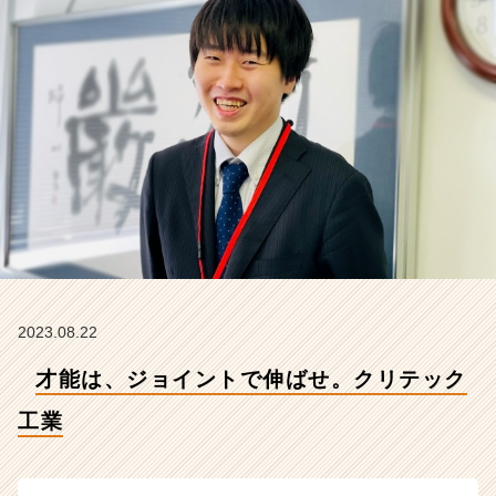
【株
式
会
社
ク
リ
テ
ッ
ク
工
業
の
タ
イ
ム
2023.08.22
ラ
才能は、ジョイントで伸ばせ。クリテック
イ
ン】
工業
|
ベ
ン
チ