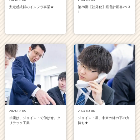
安定感抜群のインフラ事業★
第29期【社外秘】経営計画書vol.3
1
2024.03.05
2024.03.04
才能は、ジョイントで伸ばせ。ク
ジョイント屋、未来の縁の下の力
リテック工業
持ち★