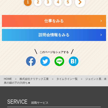
1
2
3
4
5
仕事をみる
説明会情報をみる
このページをシェアする
HOME
＞
株式会社クリテック工業
＞
タイムライン一覧
＞
ジョイント屋、未
来の縁の下の力持ち★
SERVICE
就職サービス