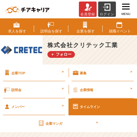
MENU
会員登録
ログイン
ジ
ョ
イ
求人を
探す
説明会を
探す
企業を
探す
就職
イベント
ン
ト
株式会社クリテック工業
屋、
＋ フォロー
未
来
の
>
>
企業TOP
募集
縁
の
下
>
>
説明会
企業情報
の
力
>
持
メンバー
タイムライン
ち
★
>
企業マンガ
【株
式