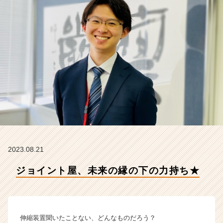
会
社
ク
リ
テ
ッ
ク
工
業
の
タ
イ
ム
ラ
イ
2023.08.21
ン】
ジョイント屋、未来の縁の下の力持ち★
|
ベ
ン
チ
ャ
伸縮装置聞いたことない、どんなものだろう？
ー・