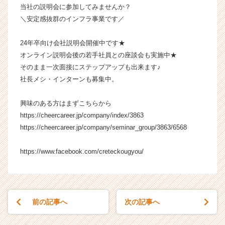
当社の説明会に参加してみませんか？
成
＼安定感抜群のインフラ事業です／
長
企
業
24年卒向け会社説明会開催中です★
か
オンライン説明会後の若手社員との座談会も実施中★
ら
そのまま一次面接にステップアップも出来ます♪
ス
社長メシ・インターンも募集中。
カ
ウ
興味のある方はまずこちらから
ト
が
https://cheercareer.jp/company/index/3863
届
https://cheercareer.jp/company/seminar_group/3863/6568
く
就
https://www.facebook.com/creteckougyou/
活
サ
イ
ト
チ
前の記事へ
次の記事へ
ア
キ