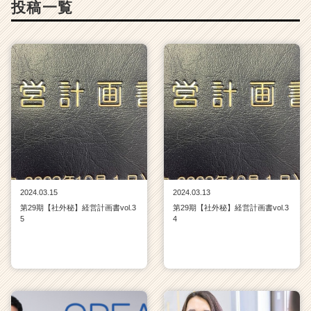
投稿一覧
ャ
リ
ア
（C
h
e
e
r
C
a
r
e
e
2024.03.15
2024.03.13
r）
第29期【社外秘】経営計画書vol.3
第29期【社外秘】経営計画書vol.3
5
4