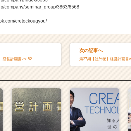
r.jp/company/seminar_group/3863/6568
ook.com/creteckougyou/
次の記事へ
経営計画書vol.82
第27期【社外秘】経営計画書vol