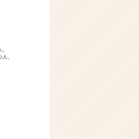
人。
つ人。