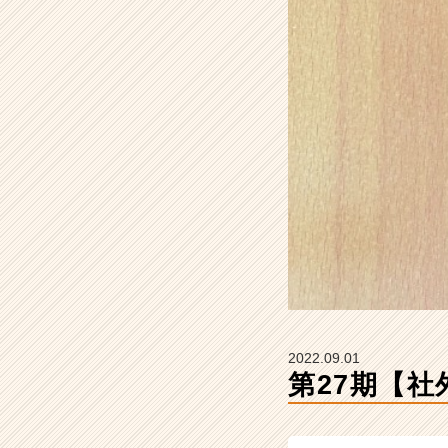
式
会
社
ク
リ
テ
ッ
ク
工
業
の
タ
イ
ム
ラ
イ
ン】
2022.09.01
|
第27期【社
ベ
ン
チ