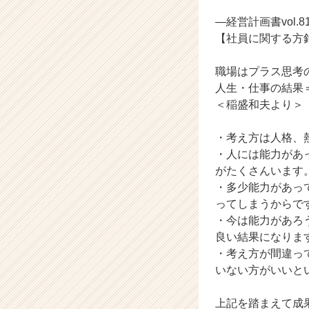
ャ
ー・
―経営計画書vol.8
成
【社員に関する方
長
企
職場はプラス思考
業
人生・仕事の結果＝考
か
＜稲盛和夫より＞
ら
ス
カ
・考え方は人格、
ウ
・人には能力があ
ト
がたくさんいます
が
・多少能力があっ
届
ってしまうからで
く
・今は能力があろ
就
活
良い結果になりま
サ
・考え方が間違っ
イ
いない方がいいと
ト
チ
上記を踏まえて成
ア