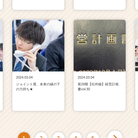
2024.03.04
2024.03.04
ジョイント屋、未来の縁の下
第29期【社外秘】経営計画
の力持ち★
書vol.30