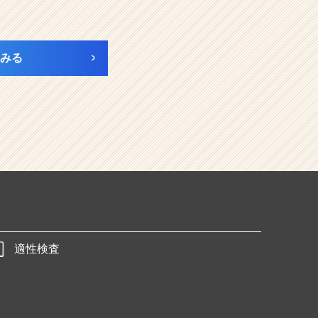
みる
適性検査