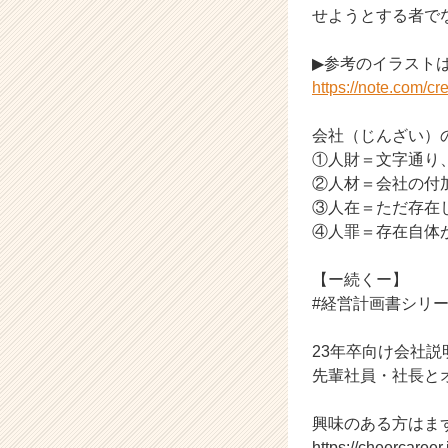
せようとする者で
キ
ャ
リ
▶参考のイラスト
ア
https://note.com/c
（C
h
会社（じんざい）
e
①人財＝文字通り
e
②人材＝会社の付
r
③人在＝ただ存在
C
a
④人罪＝存在自体
r
e
【ー続くー】
e
#経営計画書シリ
r）
23年卒向け会社
先輩社員・社長と
興味のある方はま
https://cheercaree