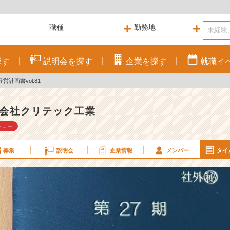
探す
説明会を
探す
企業を
探す
就職
イ
営計画書vol.81
会社クリテック工業
ォロー
募集
説明会
企業情報
メンバー
タイ