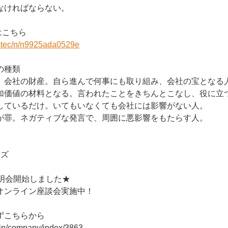
なければならない。
はこちら
retec/n/n9925ada0529e
の種類
、会社の財産。自ら進んで何事にも取り組み、会社の宝となる
加価値の材料となる。言われたことをきちんとこなし、役に立
しているだけ。いてもいなくても会社には影響がない人。
が罪。ネガティブな発言で、周囲に悪影響をもたらす人。
ーズ
説明会開始しました★
オンライン座談会実施中！
ずこちらから
r.jp/company/index/3863