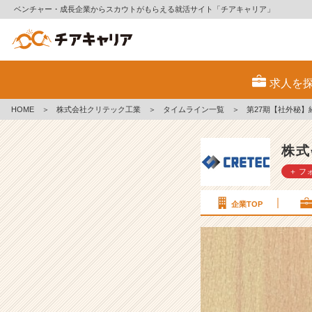
ベンチャー・成長企業からスカウトがもらえる就活サイト「チアキャリア」
第
2
求人を
7
期
HOME
＞
株式会社クリテック工業
＞
タイムライン一覧
＞
第27期【社外秘】経
【社
外
秘】
株式
経
＋ フ
営
計
画
企業TOP
書
v
o
l.
8
1
【株