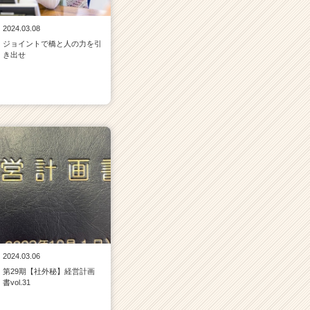
2024.03.08
ジョイントで橋と人の力を引
き出せ
2024.03.06
第29期【社外秘】経営計画
書vol.31