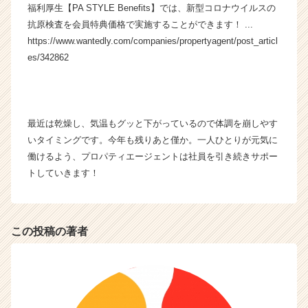
福利厚生【PA STYLE Benefits】では、新型コロナウイルスの
チ
ャ
抗原検査を会員特典価格で実施することができます！ ...
ー・
https://www.wantedly.com/companies/propertyagent/post_articl
成
es/342862
長
企
業
か
最近は乾燥し、気温もグッと下がっているので体調を崩しやす
ら
ス
いタイミングです。今年も残りあと僅か。一人ひとりが元気に
カ
働けるよう、プロパティエージェントは社員を引き続きサポー
ウ
トしていきます！
ト
が
届
く
この投稿の著者
就
活
サ
イ
ト