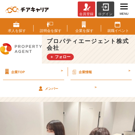
MENU
会員登録
ログイン
【福
利
厚
求人を
探す
説明会を
探す
企業を
探す
就職
イベント
生】
プロパティエージェント株式
社
会社
員
の
＋ フォロー
健
康
>
>
企業TOP
企業情報
を
サ
ポ
>
メンバー
ー
ト
す
る
た
め
に