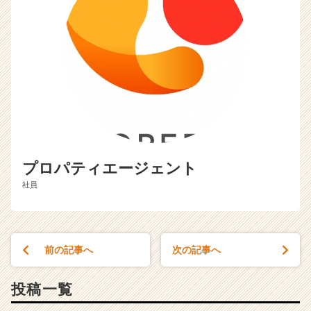
チ
ア
キ
ャ
リ
ア
（C
h
e
e
r
C
プロパティエージェント
a
社員
r
e
e
r）
前の記事へ
次の記事へ
投稿一覧