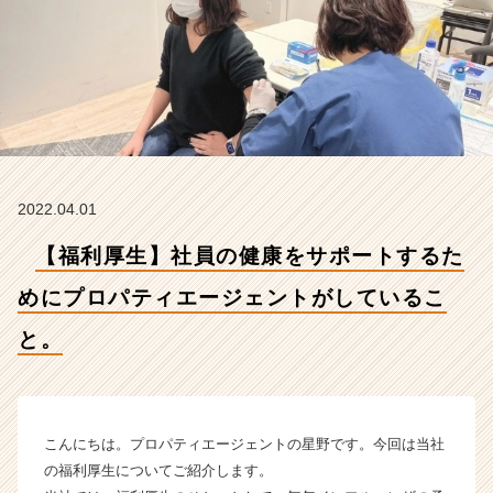
プ
ロ
パ
テ
ィ
エ
ー
ジ
ェ
2022.04.01
ン
ト
【福利厚生】社員の健康をサポートするた
が
し
めにプロパティエージェントがしているこ
て
い
と。
る
こ
と。
【プ
こんにちは。プロパティエージェントの星野です。今回は当社
ロ
パ
の福利厚生についてご紹介します。
テ