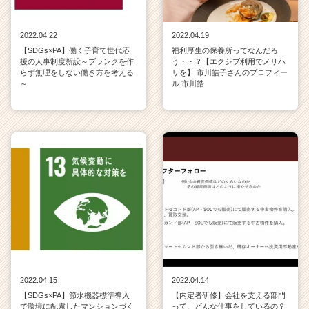
2022.04.22
2022.04.19
【SDGs×PA】働く子育て世代応
福利厚生の保養所ってなんだろ
援の人事制度新設～ブランクを作
う・・？【エクシブ利用でメリハ
らず無理をしない働き方を考える
リを】 市川皓子さんのプロフィー
～
ル 市川皓
2022.04.15
2022.04.14
【SDGs×PA】節水機器標準導入
【内定者研修】会社を支える部門
で環境に配慮したマンションづく
って、どんな仕事をしているの？