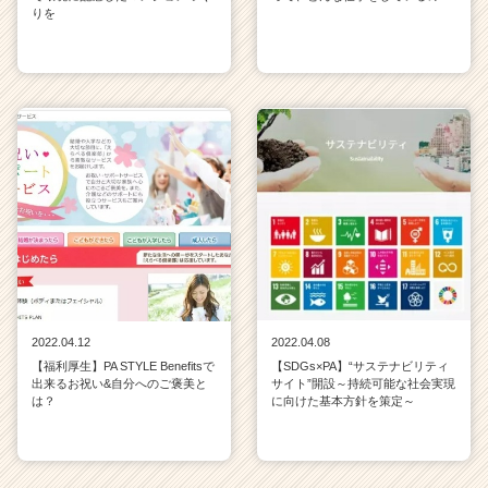
りを
2022.04.12
2022.04.08
【福利厚生】PA STYLE Benefitsで
【SDGs×PA】“サステナビリティ
出来るお祝い&自分へのご褒美と
サイト”開設～持続可能な社会実現
は？
に向けた基本方針を策定～