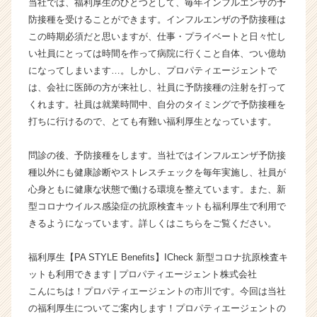
当社では、福利厚生のひとつとして、毎年インフルエンザの予
ィ
防接種を受けることができます。インフルエンザの予防接種は
エ
この時期必須だと思いますが、仕事・プライベートと日々忙し
ー
い社員にとっては時間を作って病院に行くこと自体、つい億劫
ジ
になってしまいます…。しかし、プロパティエージェントで
ェ
は、会社に医師の方が来社し、社員に予防接種の注射を打って
ン
ト
くれます。社員は就業時間中、自分のタイミングで予防接種を
株
打ちに行けるので、とても有難い福利厚生となっています。
式
会
問診の後、予防接種をします。当社ではインフルエンザ予防接
社
種以外にも健康診断やストレスチェックを毎年実施し、社員が
の
心身ともに健康な状態で働ける環境を整えています。また、新
タ
型コロナウイルス感染症の抗原検査キットも福利厚生で利用で
イ
ム
きるようになっています。詳しくはこちらをご覧ください。
ラ
イ
福利厚生【PA STYLE Benefits】ICheck 新型コロナ抗原検査キ
ン】
ットも利用できます | プロパティエージェント株式会社
|
こんにちは！プロパティエージェントの市川です。今回は当社
ベ
の福利厚生についてご案内します！プロパティエージェントの
ン