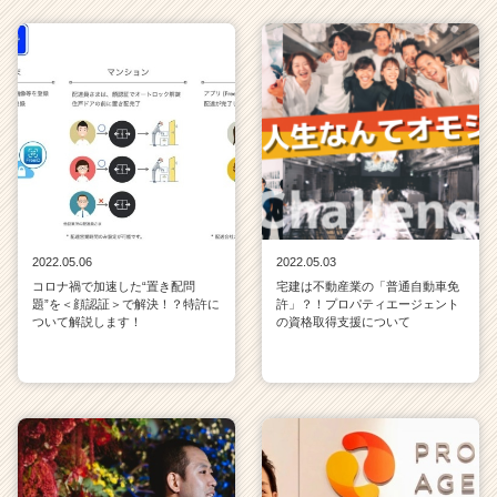
2022.05.06
2022.05.03
コロナ禍で加速した“置き配問
宅建は不動産業の「普通自動車免
題”を＜顔認証＞で解決！？特許に
許」？！プロパティエージェント
ついて解説します！
の資格取得支援について