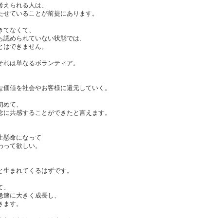
考えられる人は、
たせていることが前提にあります。
きてなくて、
も認められていない状態では、
とはできません。
それは単なるボランティア。
、
な価値を社会やお客様に還元していく。
初めて、
念に共感することができたと言えます。
生懸命になって
わって欲しい。
、
と生まれてくるはずです。
て、
急速に大きく成長し、
きます。