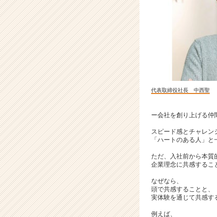
働
き
が
い
の
あ
る
会
社
代表取締役社長 中西聖
5
位
#
ー会社を創り上げる仲
1
スピード感とチャレン
1
「ハートのある人」と
年
連
ただ、入社前から本質
続
企業理念に共感するこ
ベ
なぜなら、
ス
頭で共感することと、
ト
実体験を通じて共感す
ベ
例えば、
ン