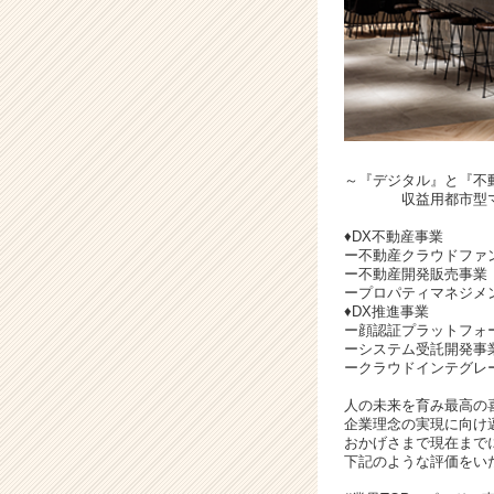
e
r）
～『デジタル』と『不
収益用都市型マン
♦DX不動産事業
ー不動産クラウドファ
ー不動産開発販売事業
ープロパティマネジメ
♦DX推進事業
ー顔認証プラットフォ
ーシステム受託開発事
ークラウドインテグレ
人の未来を育み最高の
企業理念の実現に向け
おかげさまで現在まで
下記のような評価をい