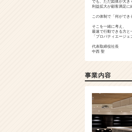
でも、ただ図体が大き
く
利益拡大が顧客満足に
就
活
この体制で「何ができ
サ
そこを一緒に考え、
イ
最速で行動できる方と
ト
「プロパティエージェ
チ
ア
代表取締役社長
中西 聖
キ
ャ
リ
ア
事業内容
（C
h
e
e
r
C
a
r
e