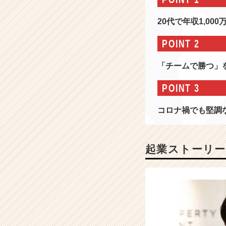
情
報
20代で年収1,0
-
#
POINT 2
1
9
「チームで勝つ」
期
連
POINT 3
続
成
コロナ禍でも堅調
長
#
東
証
起業ストーリー
プ
ラ
イ
ム
上
場
#