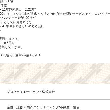
東証へ上場
収増益
・11年連続選出（2022年）
00」は、イシン(株)が提供する法人向け有料会員制サービスです。エントリ
ベンチャー企業100社が
0」として紹介されます。
nwork 平成版働きがいのある会社
）
ン実現に向けて、
トの成長を
募集しています。
PAは進化・変革を続けます！
プロパティエージェント株式会社
金融・証券・保険/コンサルティング/不動産・住宅