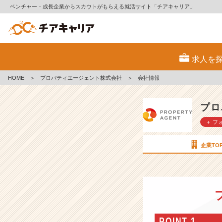
ベンチャー・成長企業からスカウトがもらえる就活サイト「チアキャリア」
プ
ロ
求人を
パ
テ
HOME
＞
プロパティエージェント株式会社
＞
会社情報
ィ
エ
ー
プロ
ジ
＋ フ
ェ
ン
ト
企業TO
株
式
会
社
の
会
社
POINT 1