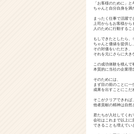
「お客様のために」と
チ
ちゃんと自分自身を満
ャ
ー
まったく仕事で活躍で
上司からもお客様から
|
人のために行動するこ
ベ
ン
もしできたとしたら、
チ
ちゃんと価値を提供し
その対価をいただき、
ャ
それを元にさらに大き
ー・
成
この成功体験を積んで
長
本質的に当社の企業理
企
そのためには、
業
まず目の前のことに一
か
成果を出すことにこだ
ら
ス
そこがクリアできれば
他者貢献の精神は自然
カ
ウ
君たちが入社してくれ
ト
会社はこれまで以上に
が
できることも増えてい
届