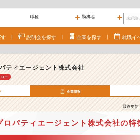
探す
説明会を
探す
企業を
探す
就職
イ
パティエージェント株式会社
ォロー
P
企業情報
最終更新： 
プロパティエージェント株式会社の特