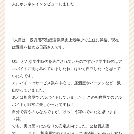
人にホンネをインタビューしました！
ト
株
式
会
社
の
1人目は…投資用不動産営業職史上最年少で主任に昇格、現在
タ
は課長を務める日髙さんです。
イ
ム
Q1、どんな学生時代を過ごされていたのですか？学生時代はア
ラ
イ
ルバイトに明け暮れていましたね。はやく自立したいと思って
ン】
いたんです。
|
アルバイトはサービス業を中心に、居酒屋やバーテンなど、沢
ベ
山やっていました。
ン
あとは相席屋でアルバイトしていました！ この相席屋でのアル
チ
バイトが非常に楽しかったですね！
ャ
自分で言うのもなんですが、けっこう稼いでいたと思います
ー・
成
（笑）
長
でも、実は元々はかなりの安定志向でした。公務員志望
企
で、、、 ただ、相席屋でのアルバイトで価値観ががらっと変わ