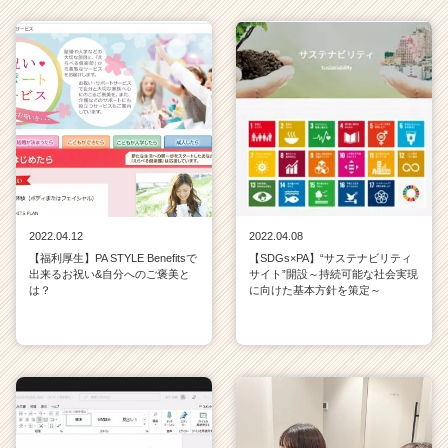
2022.04.12
2022.04.08
【福利厚生】PA STYLE Benefitsで
【SDGs×PA】“サステナビリティ
出来るお祝い&自分へのご褒美と
サイト”開設～持続可能な社会実現
は？
に向けた基本方針を策定～