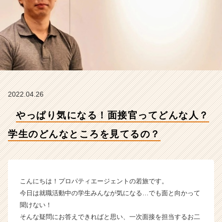
の
ど
ん
な
と
こ
ろ
を
見
2022.04.26
て
る
やっぱり気になる！面接官ってどんな人？
の？
【プ
学生のどんなところを見てるの？
ロ
パ
テ
ィ
エ
こんにちは！プロパティエージェントの若旅です。
ー
今日は就職活動中の学生みんなが気になる…でも面と向かって
ジ
聞けない！
ェ
そんな疑問にお答えできればと思い、一次面接を担当するお二
ン