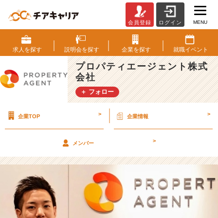
MENU
会員登録
ログイン
や
っ
ぱ
求人を
探す
説明会を
探す
企業を
探す
就職
イベント
り
プロパティエージェント株式
気
会社
に
な
＋ フォロー
る！
面
>
>
企業TOP
企業情報
接
官
っ
>
メンバー
て
ど
ん
な
人？
学
生