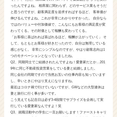
業
ったんですよね。 相席屋に関わらず、どのサービス業もそうだ
か
と思うのですが、顧客満足度を追求すればするほど、 客単価が
ら
伸びるんですよね。これが非常にわかりやすかった。 自分なら
ス
ではのバリューや付加価値で、こんなにもお客様の満足度が変
カ
ウ
わってくる。その対価として報酬も変わってくる。
ト
「お客様に喜ばれれば喜ばれるほど、報酬が上がっていく」 そ
が
して、もともとお客様が好きだったので、自分は無理している
届
感じがなく。 非常にシンプルなのですが、やはり顧客志向は1
く
つのモチベーションとなっていましたね。
就
Q2、同期同士でご結婚されたんですよね！愛妻家だとか…201
活
9年に同じ不動産投資営業をしている妻と結婚しました。
サ
イ
同じ会社の同期ですので当然お互いの仕事内容も知っています
ト
し、辛いときにやはり支えになりますね。
チ
最近はコロナ禍で行けていないですが、GWなどの大型連休は
ア
妻と旅行に行く事が多いです。
キ
こう見えても記念日は必ず3-4段階でサプライズを企画して実
ャ
行している愛妻家なんですよ！笑
リ
Q3、就職活動中の学生に一言お願いします！ファーストキャリ
ア