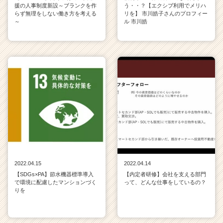
援の人事制度新設～ブランクを作
う・・？【エクシブ利用でメリハ
らず無理をしない働き方を考える
リを】 市川皓子さんのプロフィー
～
ル 市川皓
2022.04.15
2022.04.14
【SDGs×PA】節水機器標準導入
【内定者研修】会社を支える部門
で環境に配慮したマンションづく
って、どんな仕事をしているの？
りを