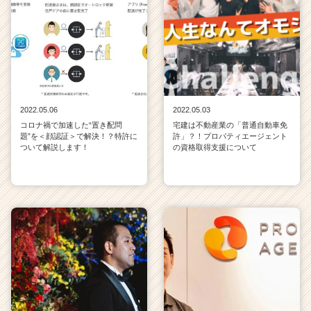
2022.05.06
2022.05.03
コロナ禍で加速した“置き配問
宅建は不動産業の「普通自動車免
題”を＜顔認証＞で解決！？特許に
許」？！プロパティエージェント
ついて解説します！
の資格取得支援について