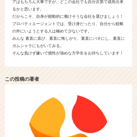
（C
アはもちろん大事ですが、どこの会社でも自分次第で成長出来
h
るかと思います。
e
だからこそ、自身が能動的に働けそうな会社を選びましょう！
e
プロパティエージェントでは、受け身だったり、自分から蚊帳
r
の外にいようとする人は極めて少ないです。
C
みんな 素直に喜び、素直に悔しがり、素直にバネにし、素直に
a
ガムシャラにもがいてみる。
r
e
そんな負けず嫌いで個性が強めな方学生をお待ちしています！
e
r）
この投稿の著者