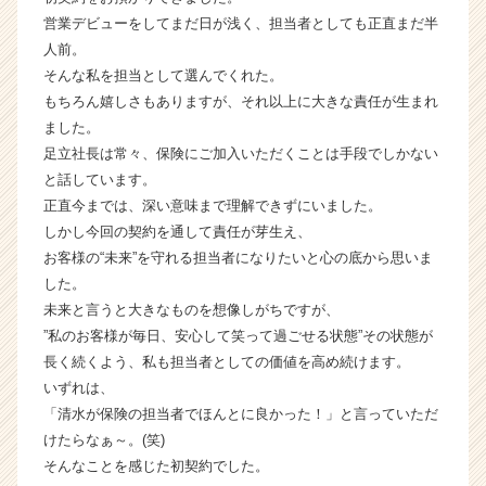
e
営業デビューをしてまだ日が浅く、担当者としても正直まだ半
e
人前。
r
そんな私を担当として選んでくれた。
C
もちろん嬉しさもありますが、それ以上に大きな責任が生まれ
a
r
ました。
e
足立社長は常々、保険にご加入いただくことは手段でしかない
e
と話しています。
r）
正直今までは、深い意味まで理解できずにいました。
しかし今回の契約を通して責任が芽生え、
お客様の“未来”を守れる担当者になりたいと心の底から思いま
した。
未来と言うと大きなものを想像しがちですが、
”私のお客様が毎日、安心して笑って過ごせる状態”その状態が
長く続くよう、私も担当者としての価値を高め続けます。
いずれは、
「清水が保険の担当者でほんとに良かった！」と言っていただ
けたらなぁ～。(笑)
そんなことを感じた初契約でした。