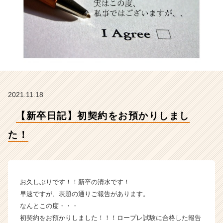
株
式
会
社
の
タ
イ
ム
ラ
2021.11.18
イ
ン】
【新卒日記】初契約をお預かりしまし
|
ベ
た！
ン
チ
ャ
ー・
成
お久しぶりです！！新卒の清水です！
長
早速ですが、表題の通りご報告があります。
企
なんとこの度・・・
業
初契約をお預かりしました！！！ロープレ試験に合格した報告
か