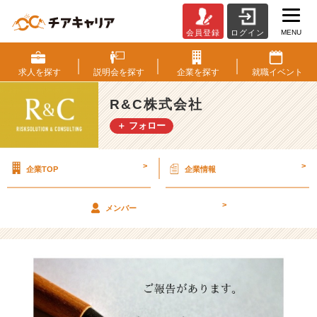
MENU
会員登録
ログイン
【新
卒
日
求人を
探す
説明会を
探す
企業を
探す
就職
イベント
記】
初
R&C株式会社
契
＋ フォロー
約
を
お
>
>
企業TOP
企業情報
預
か
り
>
メンバー
し
ま
し
た！
【R
&
C