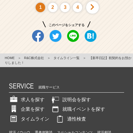
1
2
3
4
このページをシェアする
HOME
＞
R&C株式会社
＞
タイムライン一覧
＞
【新卒日記】初契約をお預か
りしました！
SERVICE
就職サービス
求人を探す
説明会を探す
企業を探す
就職イベントを探す
タイムライン
適性検査
就活ノウハウ
選考体験談
スペシャルコンテンツ
就活相談