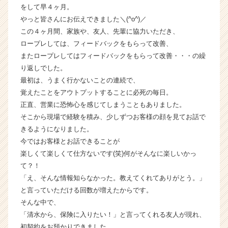
をして早４ヶ月。
ら
やっと皆さんにお伝えできました＼(^o^)／
ス
カ
この４ヶ月間、家族や、友人、先輩に協力いただき、
ウ
ロープレしては、フィードバックをもらって改善、
ト
またロープレしてはフィードバックをもらって改善・・・の繰
が
り返しでした。
届
最初は、うまく行かないことの連続で、
く
覚えたことをアウトプットすることに必死の毎日。
就
正直、営業に恐怖心を感じてしまうこともありました。
活
サ
そこから現場で経験を積み、少しずつお客様の顔を見てお話で
イ
きるようになりました。
ト
今ではお客様とお話できることが
チ
楽しくて楽しくて仕方ないです(笑)何がそんなに楽しいかっ
ア
て？！
キ
「え、そんな情報知らなかった。教えてくれてありがとう。」
ャ
と言っていただける回数が増えたからです。
リ
ア
そんな中で、
（C
「清水から、保険に入りたい！」と言ってくれる友人が現れ、
h
初契約をお預かりできました。