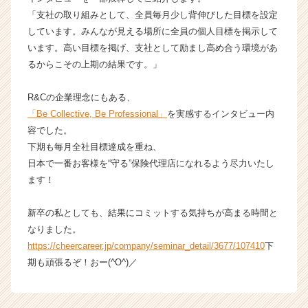
キ
「支社の取り組みとして、全員毎月少し背伸びした目標を設定
ャ
しています。みんなが見える場所に全員の個人目標を掲示して
リ
います。高い目標を掲げ、支社として励まし高め合う環境があ
ア
るからこその上期の結果です。」
（C
h
e
R&Cの企業理念にもある、
e
「Be Collective, Be Professional」
を実感するインタビュー内
r
容でした。
C
下期も毎月全社目標達成を重ね、
a
日本で一番お客様を“守る”保険代理店になれるよう尽力いたし
r
ます！
e
e
r）
新卒の私としても、結果にコミットする気持ちが高まる時間と
なりました。
https://cheercareer.jp/company/seminar_detail/3677/107410
下
期も頑張るぞ！おー(^O^)／