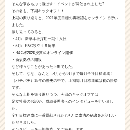
そんな寒さもぶっ飛ばす！イベントが開催されました?
ー・
その名も、下期キックオフ！！
成
長
上期の振り返りと、2021年度目標の再確認をオンラインで行い
企
ました。
業
振り返ってみると、
か
・4月に新卒本社採用一期生入社
ら
・5月にR&C設立１５周年
ス
・R&C杯2020授賞式オンライン開催
カ
・新規拠点の開設
ウ
ト
など様々なことがあった上期でした。
が
そして、なな、なんと…4月から9月まで毎月全社目標達成！
届
（パチパチ）15年の歴史の中で、上期毎月目標達成は初の快挙
く
です。
就
そんな上期を振り返りつつ、今回のキックオフでは、
活
足立社長のお話や、成績優秀者へのインタビューを行いまし
サ
た。
イ
ト
全社目標達成に一番貢献されたYさんに成功の秘訣をお話しい
チ
ただきました。
ア
インタビューを一部抜粋してご紹介します。