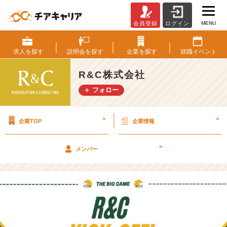
MENU
会員登録
ログイン
【社
内
イ
求人を
探す
説明会を
探す
企業を
探す
就職
イベント
ベ
ン
R&C株式会社
ト】
＋ フォロー
伝
説
を
>
>
企業TOP
企業情報
残
し
た
>
メンバー
上
期！？
下
期
も
乞
う