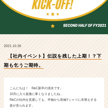
ご
期
待。
【R
&
C
株
式
会
2021.10.26
社
の
【社内イベント】伝説を残した上期！？下
タ
イ
期も乞うご期待。
ム
ラ
イ
ン】
|
こんにちは！ R&C新卒の清水です。
ベ
10月に入り急激に寒くなりましたね…
ン
R&Cの社内を見渡しても、半袖から長袖Yシャツに衣替えする
チ
姿が見られます。
ャ