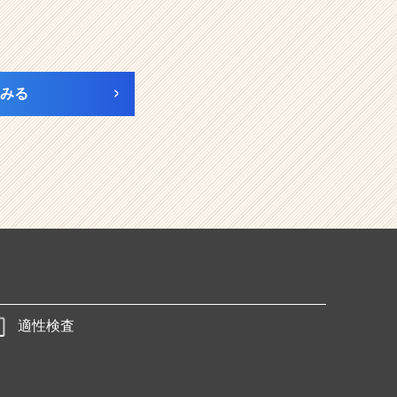
みる
適性検査