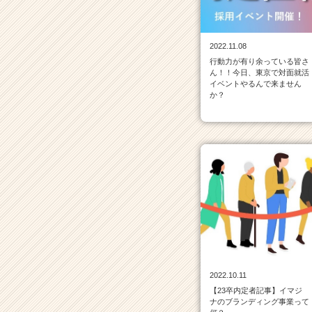
ベ
ン
チ
2022.11.08
ャ
行動力が有り余っている皆さ
ー・
ん！！今日、東京で対面就活
成
イベントやるんで来ません
長
か？
企
業
か
ら
ス
カ
ウ
ト
が
届
く
就
2022.10.11
活
【23卒内定者記事】イマジ
サ
ナのブランディング事業って