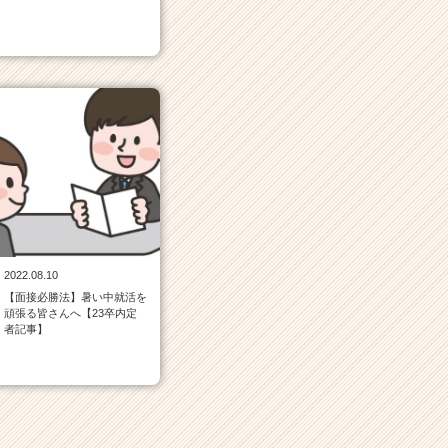
2022.08.10
【面接必勝法】暑い中就活を
頑張る皆さんへ【23卒内定
者記事】