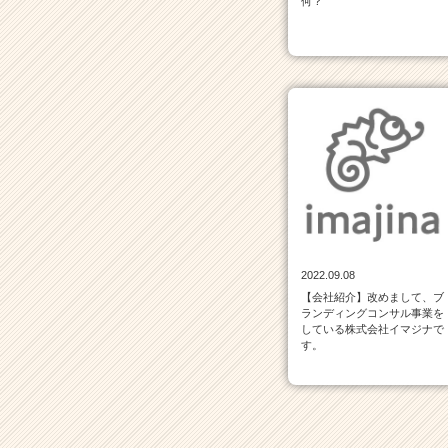
何？
イ
ト
チ
ア
キ
ャ
リ
ア
（C
h
e
e
r
C
2022.09.08
a
【会社紹介】改めまして、ブ
ランディングコンサル事業を
r
している株式会社イマジナで
e
す。
e
r）