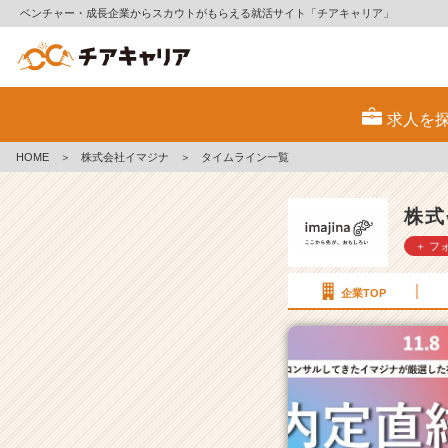
ベンチャー・成長企業からスカウトがもらえる就活サイト「チアキャリア」
株
式
求人を
会
社
HOME
＞
株式会社イマジナ
＞
タイムライン一覧
イ
マ
ジ
株式
ナ
＋ フ
の
タ
イ
企業TOP
ム
ラ
イ
ン
一
覧
|