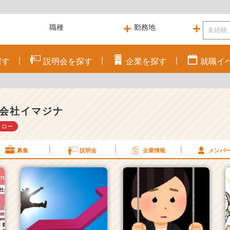
探す
説明会を
探す
企業を
探す
就職
イ
会社イマジナ
ォロー
募集
説明会
企業情報
メンバ