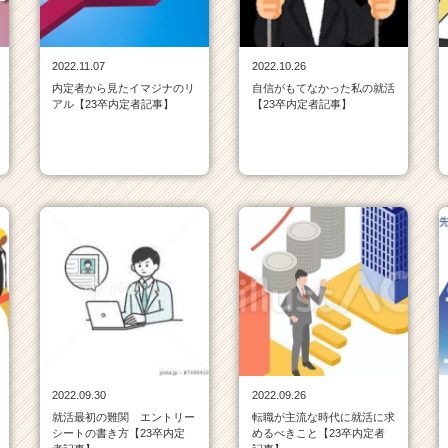
2022.11.07
2022.10.26
内定者から見たイマジナのリ
自信がもてなかった私の就活
アル【23卒内定者記事】
【23卒内定者記事】
2022.09.30
2022.09.26
就活最初の難関 エントリー
転職が主流な時代に就活に求
シートの書き方【23卒内定
めるべきこと【23卒内定者