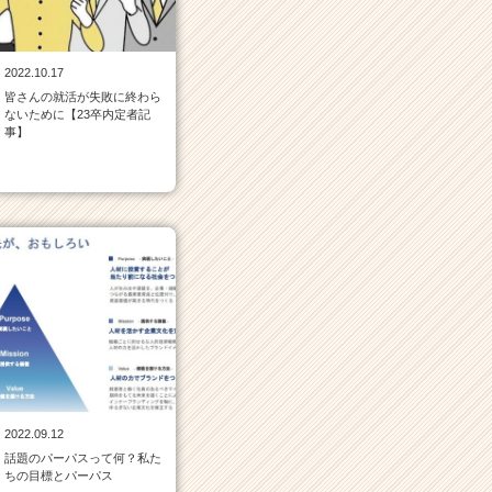
2022.10.17
皆さんの就活が失敗に終わら
ないために【23卒内定者記
事】
2022.09.12
話題のパーパスって何？私た
ちの目標とパーパス