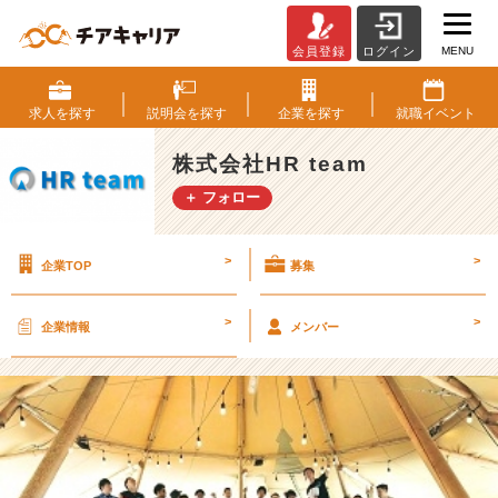
MENU
会員登録
ログイン
【寒
が
り
求人を
探す
説明会を
探す
企業を
探す
就職
イベント
率
高
株式会社HR team
め】
＋ フォロー
寒
い。
そ
>
>
企業TOP
募集
ん
な
時
>
>
企業情報
メンバー
リ
ア
で
は
こ
う
な