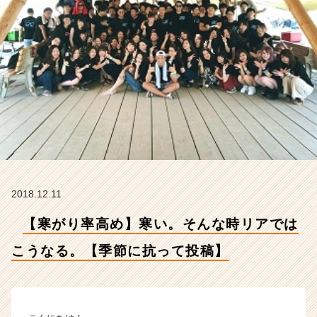
る。
【季
節
に
抗
っ
て
投
稿】
【株
式
会
社
2018.12.11
H
R
【寒がり率高め】寒い。そんな時リアでは
t
e
こうなる。【季節に抗って投稿】
a
m
の
タ
イ