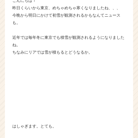
こんにちは！
ム
昨日くらいから東京、めちゃめちゃ寒くなりましたね、、、
ラ
今晩から明日にかけて初雪が観測されるかもなんてニュース
イ
も。
ン】
|
近年では毎年冬に東京でも積雪が観測されるようになりました
ベ
ン
ね。
チ
ちなみにリアでは雪が積もるとどうなるか。
ャ
ー・
成
長
企
業
か
ら
ス
カ
ウ
はしゃぎます。とても。
ト
が