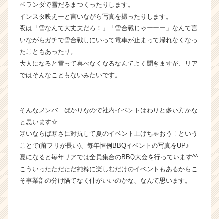
ベランダで雪だるまつくったりします。
届
く
インスタ映えーと言いながら写真を撮ったりします。
就
夜は「雪なんて大丈夫だろ！」「雪合戦じゃーーー」なんて言
活
いながらガチで雪合戦しにいって電車が止まって帰れなくなっ
サ
たこともあったり。
イ
大人になると雪って喜べなくなるなんてよく聞きますが、リア
ト
ではそんなこともないみたいです。
チ
ア
キ
ャ
そんなメンバーばかりなので社内イベントはわりと多い方かな
リ
と思います☆
ア
寒いならば寒さに対抗して夏のイベント上げちゃおう！という
（C
ことで(前フリが長い)、毎年恒例BBQイベントの写真をUP♪
h
夏になると毎年リアでは全員集合のBBQ大会を行っています^^
e
こういったただただ純粋に楽しむだけのイベントもあるからこ
e
r
そ事業部の分け隔てなく仲がいいのかな、なんて思います。
C
a
r