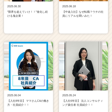
2025.06.30
2025.06.18
"限界を超えていけ！！"進化し続
【中途入社】なぜ転職？ウチの社
ける鬼企業！
員にリアルを聞いみた！
2025.06.04
2025.05.24
【入社8年目】 ママさんCAの働き
【入社6年目】 法人コンサルティ
方・社員紹介！！
ング責任者 社員紹介！！