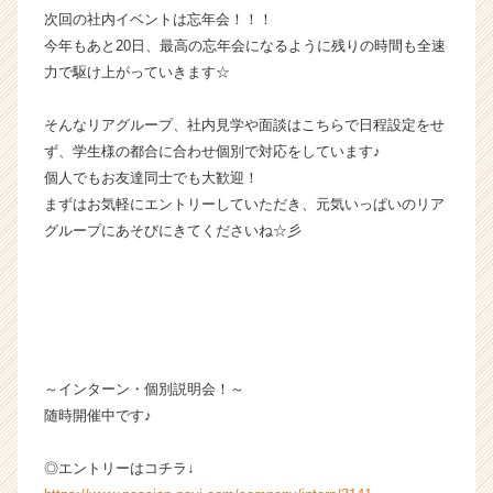
e
次回の社内イベントは忘年会！！！
e
今年もあと20日、最高の忘年会になるように残りの時間も全速
r）
力で駆け上がっていきます☆
そんなリアグループ、社内見学や面談はこちらで日程設定をせ
ず、学生様の都合に合わせ個別で対応をしています♪
個人でもお友達同士でも大歓迎！
まずはお気軽にエントリーしていただき、元気いっぱいのリア
グループにあそびにきてくださいね☆彡
～インターン・個別説明会！～
随時開催中です♪
◎エントリーはコチラ↓