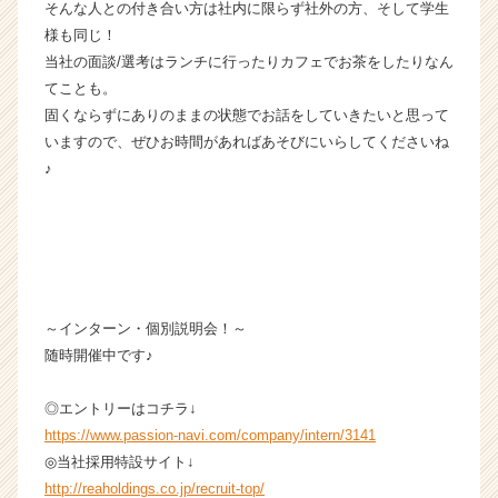
ャ
そんな人との付き合い方は社内に限らず社外の方、そして学生
リ
様も同じ！
ア
当社の面談/選考はランチに行ったりカフェでお茶をしたりなん
（C
てことも。
h
固くならずにありのままの状態でお話をしていきたいと思って
e
いますので、ぜひお時間があればあそびにいらしてくださいね
e
♪
r
C
a
r
e
e
r）
～インターン・個別説明会！～
随時開催中です♪
◎エントリーはコチラ↓
https://www.passion-navi.com/company/intern/3141
◎当社採用特設サイト↓
http://reaholdings.co.jp/recruit-top/