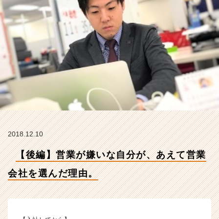
選
ん
だ
理
由。
【株
式
会
社
H
R
t
e
2018.12.10
a
m
【後編】営業が嫌いな自分が、あえて営業
の
タ
会社を選んだ理由。
イ
ム
ラ
イ
ン】