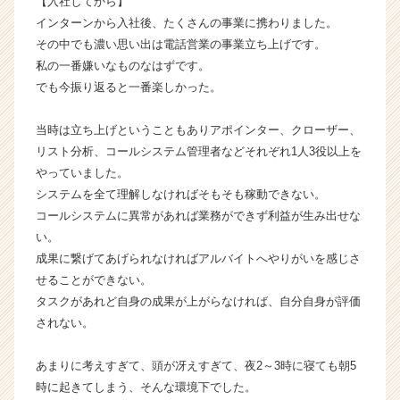
【入社してから】
|
インターンから入社後、たくさんの事業に携わりました。
ベ
その中でも濃い思い出は電話営業の事業立ち上げです。
ン
私の一番嫌いなものなはずです。
チ
でも今振り返ると一番楽しかった。
ャ
ー・
成
当時は立ち上げということもありアポインター、クローザー、
長
リスト分析、コールシステム管理者などそれぞれ1人3役以上を
企
やっていました。
業
システムを全て理解しなければそもそも稼動できない。
か
コールシステムに異常があれば業務ができず利益が生み出せな
ら
い。
ス
成果に繋げてあげられなければアルバイトへやりがいを感じさ
カ
ウ
せることができない。
ト
タスクがあれど自身の成果が上がらなければ、自分自身が評価
が
されない。
届
く
あまりに考えすぎて、頭が冴えすぎて、夜2～3時に寝ても朝5
就
時に起きてしまう、そんな環境下でした。
活