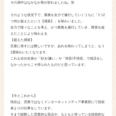
その渦中はなかなか骨が折れましたね。笑
サ
イ
ト
そのような状況下で、業務を全力で遂行していくうちに「1つ2
チ
つ何か超えたという【感覚】」を味わいました。
ア
全力で様々なことを考え、かつ業務を遂行していき、障害を超
キ
えたことにより味わえる
ャ
【超えた感覚】
リ
言葉に表すには難しいですが、あれを味わってしまうと、もう
ア
（C
1度味わいたくなります。
h
これも自分自身が「好き/嫌い」や「得意/不得意」で就活をし
e
なかったからこそ得られたものだと思っています。
e
r
C
a
r
e
【今とこれから】
e
現在は、営業ではなくインターネットメディア事業部にて技術
r）
者よりの仕事をしています。
今まで経験した営業的な視点や、もともと持っている技術的な