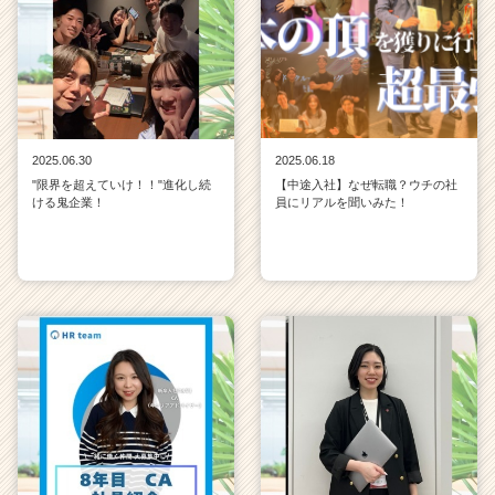
2025.06.30
2025.06.18
"限界を超えていけ！！"進化し続
【中途入社】なぜ転職？ウチの社
ける鬼企業！
員にリアルを聞いみた！