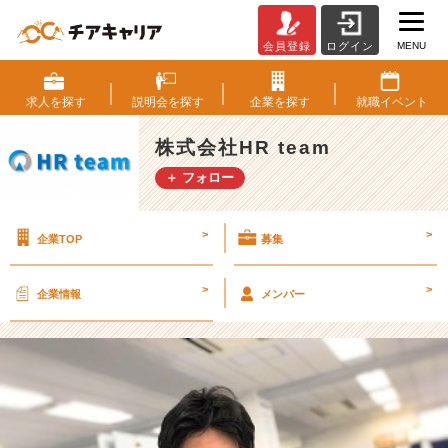
MENU
会員登録
ログイン
【後
編】
営
求人を
探す
説明会を
探す
企業を
探す
就職
イベント
業
が
株式会社HR team
嫌
＋ フォロー
い
な
自
>
>
企業TOP
募集
分
が、
あ
>
>
企業情報
メンバー
え
て
営
業
会
社
を