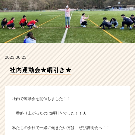
m
の
タ
イ
ム
ラ
イ
ン】
|
2023.06.23
ベ
ン
社内運動会★綱引き★
チ
ャ
ー・
成
長
社内で運動会を開催しました！！
企
業
一番盛り上がったのは綱引きでした！！★
か
ら
私たちの会社で一緒に働きたい方は、ぜひ説明会へ！！
ス
カ
↓