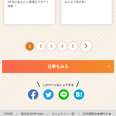
1年目のあなたに最適なサポート
みんなで焼き肉！
体制 ！
1
2
3
4
5
仕事をみる
このページをシェアする
HOME
＞
株式会社HR team
＞
タイムライン一覧
＞
社内運動会★綱引き★