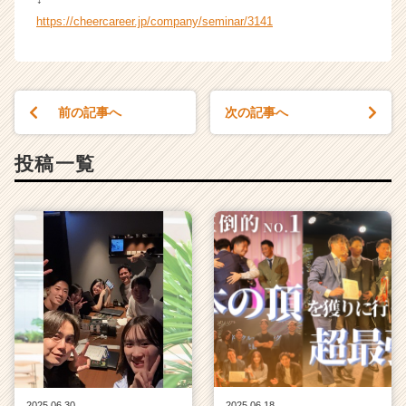
ウ
https://cheercareer.jp/company/seminar/3141
ト
が
届
く
前の記事へ
次の記事へ
就
活
サ
投稿一覧
イ
ト
チ
ア
キ
ャ
リ
ア
（C
h
e
e
r
2025.06.30
2025.06.18