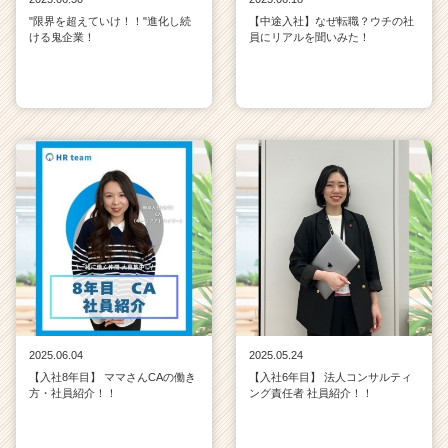
C
"限界を超えていけ！！"進化し続
【中途入社】なぜ転職？ウチの社
a
ける鬼企業！
員にリアルを聞いみた！
r
e
e
r）
2025.06.04
2025.05.24
【入社8年目】 ママさんCAの働き
【入社6年目】 法人コンサルティ
方・社員紹介！！
ング責任者 社員紹介！！