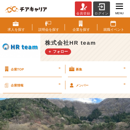
MENU
会員登録
ログイン
社
内
運
求人を
探す
説明会を
探す
企業を
探す
就職
イベント
動
会
株式会社HR team
★
＋ フォロー
綱
引
き
>
>
企業TOP
募集
★
【株
式
>
>
企業情報
メンバー
会
社
H
R
t
e
a