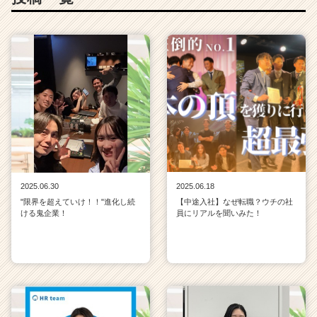
e
e
r
C
a
r
e
e
r）
2025.06.30
2025.06.18
"限界を超えていけ！！"進化し続
【中途入社】なぜ転職？ウチの社
ける鬼企業！
員にリアルを聞いみた！