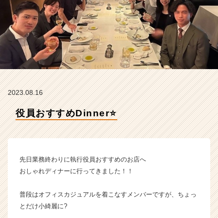
t
e
a
m
の
タ
イ
ム
ラ
2023.08.16
イ
ン】
役員おすすめDinner⭐️
|
ベ
ン
チ
ャ
先日業務終わりに執行役員おすすめのお店へ
ー・
おしゃれディナーに行ってきました！！
成
長
普段はオフィスカジュアルを着こなすメンバーですが、ちょっ
企
とだけ小綺麗に?
業
か