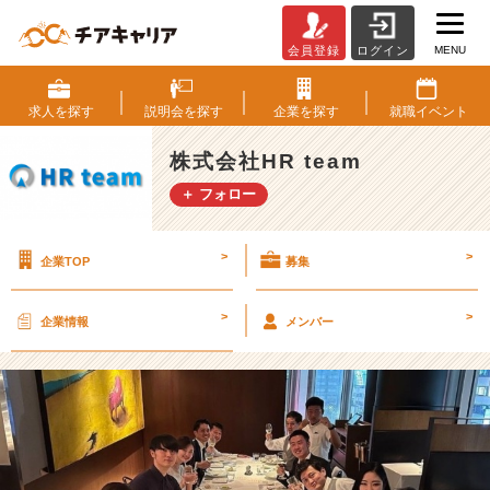
MENU
会員登録
ログイン
役
員
お
求人を
探す
説明会を
探す
企業を
探す
就職
イベント
す
す
株式会社HR team
め
＋ フォロー
D
i
n
>
>
企業TOP
募集
n
e
r
>
>
企業情報
メンバー
⭐️
【株
式
会
社
H
R