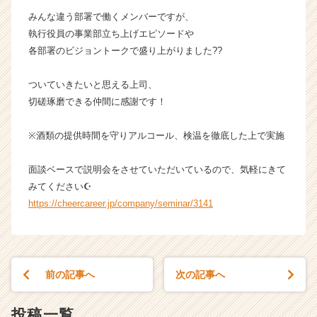
ら
みんな違う部署で働くメンバーですが、
ス
執行役員の事業部立ち上げエピソードや
カ
各部署のビジョントークで盛り上がりました??
ウ
ト
ついていきたいと思える上司、
が
切磋琢磨できる仲間に感謝です！
届
く
就
※酒類の提供時間を守りアルコール、検温を徹底した上で実施
活
サ
面談ベースで説明会をさせていただいているので、気軽にきて
イ
みてください☪️
ト
https://cheercareer.jp/company/seminar/3141
チ
ア
キ
ャ
リ
前の記事へ
次の記事へ
ア
（C
h
投稿一覧