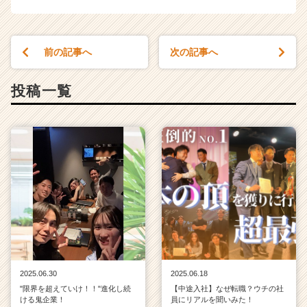
届
く
就
前の記事へ
次の記事へ
活
サ
イ
投稿一覧
ト
チ
ア
キ
ャ
リ
ア
（C
h
e
e
r
C
2025.06.30
2025.06.18
a
"限界を超えていけ！！"進化し続
【中途入社】なぜ転職？ウチの社
ける鬼企業！
員にリアルを聞いみた！
r