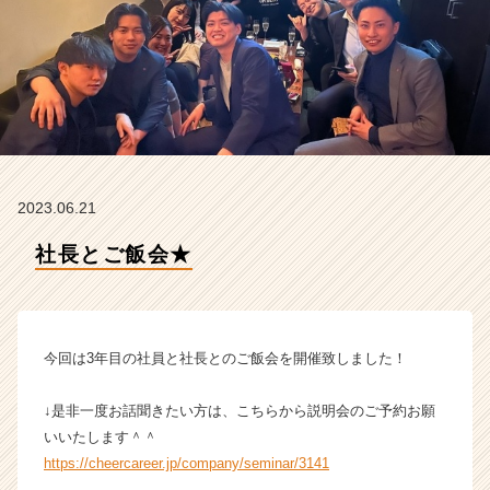
イ
ム
ラ
イ
ン】
|
ベ
ン
チ
2023.06.21
ャ
ー・
社長とご飯会★
成
長
企
業
か
今回は3年目の社員と社長とのご飯会を開催致しました！
ら
ス
↓是非一度お話聞きたい方は、こちらから説明会のご予約お願
カ
いいたします＾＾
ウ
https://cheercareer.jp/company/seminar/3141
ト
が