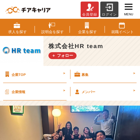
MENU
会員登録
ログイン
社
長
と
求人を
探す
説明会を
探す
企業を
探す
就職
イベント
ご
飯
株式会社HR team
会
＋ フォロー
★
【株
式
>
>
企業TOP
募集
会
社
H
>
>
企業情報
メンバー
R
t
e
a
m
の
タ