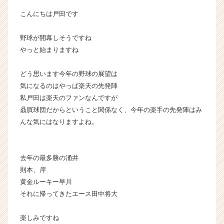
ラ
こんにちは戸田です
イ
ン】
野球が開幕しそうですね
|
やっと始まりますね
ベ
ン
チ
どう思います今年の野球の展望は
ャ
気になるのはやっぱ楽天の先発陣
ー・
私戸田は楽天のファンなんですが
成
贔屓球団だからということ関係なく、今年の楽手の先発陣はみ
長
んな気にはなりますよね。
企
業
か
ら
去年の最多勝の涌井
ス
則本、岸
カ
黄金ルーキー早川
ウ
それに帰ってきたエース田中将大
ト
が
楽しみですね
届