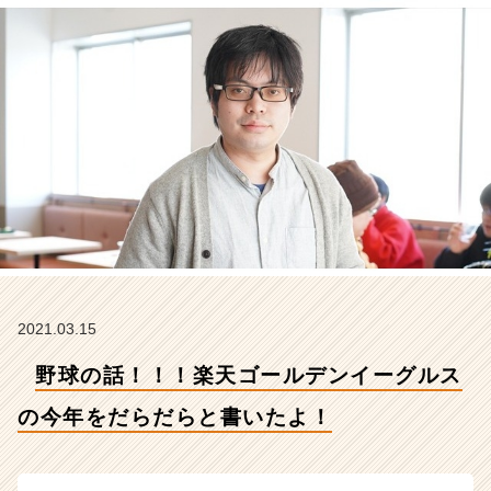
を
だ
ら
だ
ら
と
書
い
た
よ！
【株
式
会
社
こ
2021.03.15
れ
野球の話！！！楽天ゴールデンイーグルス
か
ら
の今年をだらだらと書いたよ！
の
タ
イ
ム