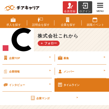
MENU
会員登録
ログイン
野
球
の
求人を
探す
説明会を
探す
企業を
探す
就職
イベント
話！！！
楽
株式会社これから
天
＋ フォロー
ゴ
ー
ル
>
>
企業TOP
募集
デ
ン
イ
>
>
企業情報
メンバー
ー
グ
>
ル
インタビュー
タイムライン
ス
の
>
企業マンガ
今
年