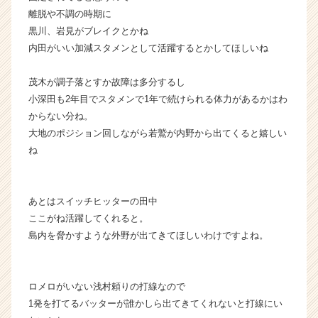
e
離脱や不調の時期に
r）
黒川、岩見がブレイクとかね
内田がいい加減スタメンとして活躍するとかしてほしいね
茂木が調子落とすか故障は多分するし
小深田も2年目でスタメンで1年で続けられる体力があるかはわ
からない分ね。
大地のポジション回しながら若鷲が内野から出てくると嬉しい
ね
あとはスイッチヒッターの田中
ここがね活躍してくれると。
島内を脅かすような外野が出てきてほしいわけですよね。
ロメロがいない浅村頼りの打線なので
1発を打てるバッターが誰かしら出てきてくれないと打線にい