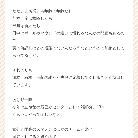
く
就
ただ、まぁ涌井も年齢は年齢だし
活
則本、岸は故障しがち
サ
早川は新人だし
イ
田中はボールやマウンドの違いに慣れるなんかの問題もあるの
ト
で
チ
実は前評判ほどの活躍はないんだろうなというのは印象として
ア
キ
もってるけど。
ャ
リ
それよりも
ア
瀧本、石橋、弓削の誰かが先発に定着してくれること期待はし
（C
ています。
h
e
あと野手陣
e
r
今年は立命館の辰巳がセンターとして2割8分、13本
C
くらいはやってほしいなと。
a
r
意外と開幕のスタメンはほかのチームと比べ
e
固定されてると思うので