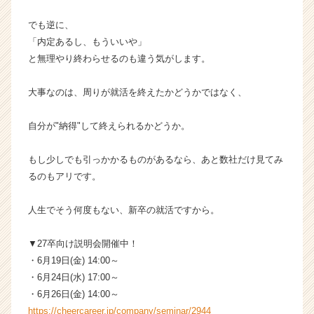
ア
キ
でも逆に、
ャ
「内定あるし、もういいや」
リ
と無理やり終わらせるのも違う気がします。
ア
（C
大事なのは、周りが就活を終えたかどうかではなく、
h
e
e
自分が"納得"して終えられるかどうか。
r
C
もし少しでも引っかかるものがあるなら、あと数社だけ見てみ
a
るのもアリです。
r
e
人生でそう何度もない、新卒の就活ですから。
e
r）
▼27卒向け説明会開催中！
・6月19日(金) 14:00～
・6月24日(水) 17:00～
・6月26日(金) 14:00～
https://cheercareer.jp/company/seminar/2944