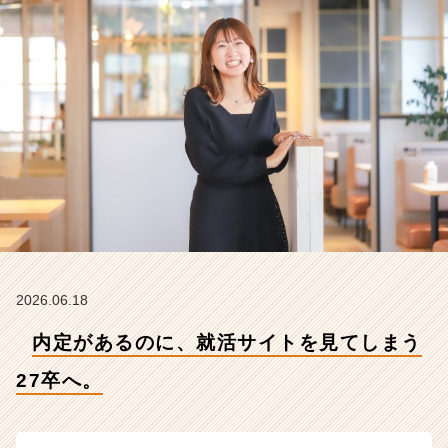
7
卒
へ。
【株
式
会
社
こ
れ
か
ら
の
タ
イ
ム
2026.06.18
ラ
内定があるのに、就活サイトを見てしまう
イ
ン】
27卒へ。
|
ベ
ン
チ