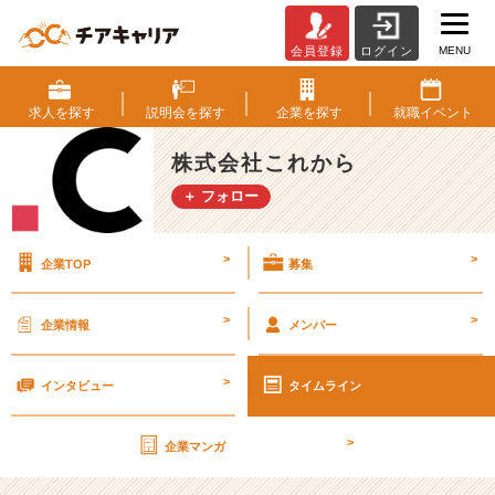
MENU
会員登録
ログイン
内
定
が
求人を
探す
説明会を
探す
企業を
探す
就職
イベント
あ
る
株式会社これから
の
＋ フォロー
に、
就
活
>
>
企業TOP
募集
サ
イ
ト
>
>
企業情報
メンバー
を
見
>
て
インタビュー
タイムライン
し
ま
>
企業マンガ
う
2