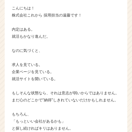
ャ
こんにちは！
ー・
株式会社これから 採用担当の遠藤です！
成
長
内定はある。
企
業
就活もかなり進んだ。
か
ら
なのに気づくと、
ス
カ
求人を見ている。
ウ
企業ページを見ている。
ト
就活サイトを開いている。
が
届
く
もしそんな状態なら、それは意志が弱いからではありません。
就
まだ心のどこかで"納得"しきれていないだけかもしれません。
活
サ
もちろん、
イ
「もっといい会社があるかも」
ト
と探し続ければキリはありません。
チ