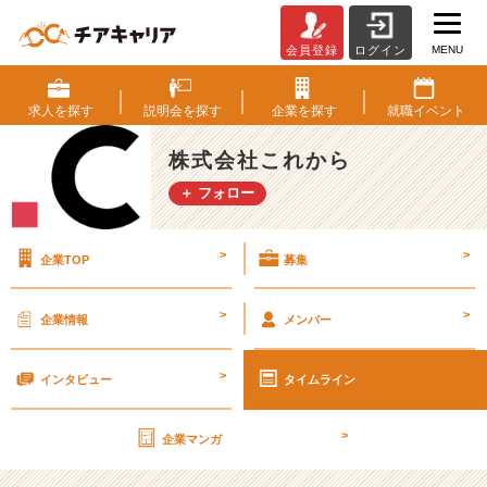
MENU
会員登録
ログイン
「内
定
を
求人を
探す
説明会を
探す
企業を
探す
就職
イベント
も
ら
株式会社これから
っ
＋ フォロー
た
の
に、
>
>
企業TOP
募集
な
ん
で
>
>
企業情報
メンバー
こ
ん
>
な
インタビュー
タイムライン
に
不
>
企業マンガ
安
な