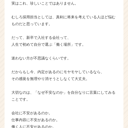
チ
実はこれ、珍しいことではありません。
ア
キ
むしろ採用担当としては、真剣に将来を考えている人ほど悩む
ャ
ものだと思っています。
リ
ア
だって、新卒で入社する会社って、
（C
人生で初めて自分で選ぶ「働く場所」です。
h
e
e
迷わない方が不思議なくらいです。
r
C
だからもし今、内定があるのにモヤモヤしているなら、
a
その感覚を無理やり消そうとしなくて大丈夫。
r
e
大切なのは、「なぜ不安なのか」を自分なりに言葉にしてみる
e
r）
ことです。
会社に不安があるのか。
仕事内容に不安があるのか。
働く人に不安があるのか。