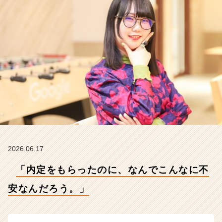
ん
だ
ろ
う。」
【株
式
会
社
こ
れ
か
ら
の
タ
イ
2026.06.17
ム
「内定をもらったのに、なんでこんなに不
ラ
イ
安なんだろう。」
ン】
|
ベ
ン