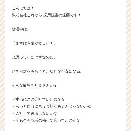
チ
こんにちは！
ャ
株式会社これから 採用担当の遠藤です！
ー・
成
就活中は、
長
企
業
「まずは内定が欲しい！」
か
ら
と思っていたはずなのに、
ス
カ
いざ内定をもらうと、なぜか不安になる。
ウ
ト
が
そんな経験ありませんか？
届
く
・本当にこの会社でいいのかな
就
・もっと自分に合う会社があるんじゃないかな
活
・入社して後悔しないかな
サ
・そもそも就活の軸って合ってたのかな
イ
ト