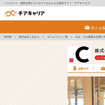
ベンチャー・成長企業からスカウトがもらえる就活サイト「チアキャリア」
次
は、
求人を
そ
の
HOME
＞
株式会社これから
＞
タイムライン一覧
＞
次は、その熱量を仕事に
熱
量
を
株式
仕
＋ フ
事
に
向
企業TOP
け
て
み
な
い？
【株
式