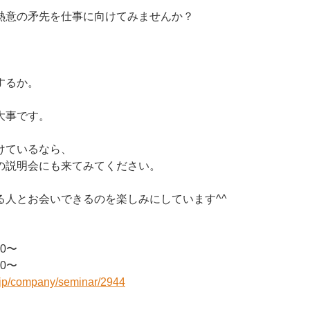
熱意の矛先を仕事に向けてみませんか？
。
。
するか。
大事です。
けているなら、
の説明会にも来てみてください。
る人とお会いできるのを楽しみにしています^^
00〜
00〜
r.jp/company/seminar/2944