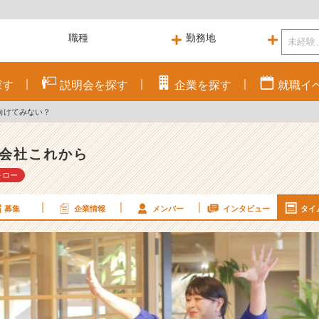
探す
説明会を
探す
企業を
探す
就職
イ
向けてみない？
会社これから
ォロー
募集
企業情報
メンバー
インタビュー
タイ