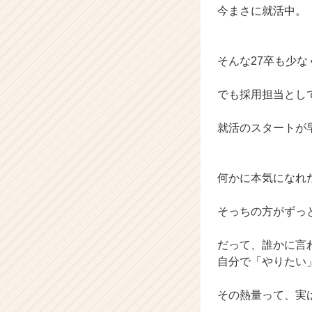
今まさに就活中。
（C
h
e
e
そんな27卒も少
r
C
でも採用担当とし
a
r
就活のスタートが
e
e
r）
何かに本気になれ
そっちの方がずっ
だって、誰かに言
自分で「やりたい
その熱量って、実