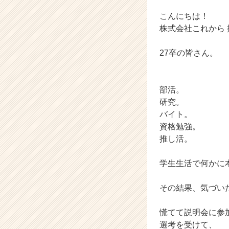
企
業
こんにちは！
か
株式会社これから
ら
ス
27卒の皆さん。
カ
ウ
ト
が
部活。
届
研究。
く
バイト。
就
資格勉強。
活
推し活。
サ
イ
学生生活で何かに
ト
チ
ア
その結果、気づい
キ
ャ
慌てて説明会に参
リ
選考を受けて、
ア