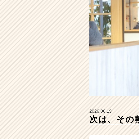
会
社
こ
れ
か
ら
の
タ
イ
ム
ラ
イ
ン】
|
ベ
ン
チ
2026.06.19
ャ
次は、その
ー・
成
長