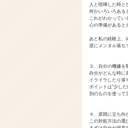
人と喧嘩した時と
ア
何かいろいろある
キ
ャ
これがわかってい
リ
心の準備があると
ア
（C
あと私の経験上、
h
逆にメンタル落ち
e
e
r
C
３、自分の機嫌を
a
自分がどんな時に
r
イライラしたり落
e
ポイントは”少し
e
別のものを使って
r）
４、原因に立ち向か
この対処方法の選
まずは自分が得意