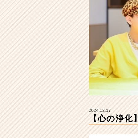
ま
す
ね。
【株
式
会
社
こ
れ
か
ら
の
タ
イ
ム
ラ
イ
2024.12.17
ン】
【心の浄化
|
ベ
ン