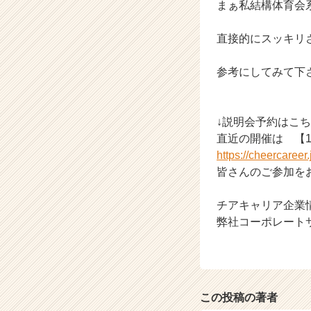
まぁ私結構体育会
直接的にスッキリ
参考にしてみて下
↓説明会予約はこち
直近の開催は 【12
https://cheercaree
皆さんのご参加をお
チアキャリア企業
弊社コーポレート
この投稿の著者