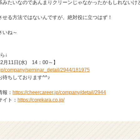
系みたいなのであんまりクリーンじゃなかったかもしれないけ
させる方法ではないんですが、絶対役に立つはず！
さいね～
ら↓
月11日(水) 14：00～】
r.jp/company/seminar_detail/2944/181975
待ちしております^^♪
情報：
https://cheercareer.jp/company/detail/2944
サイト：
https://corekara.co.jp/