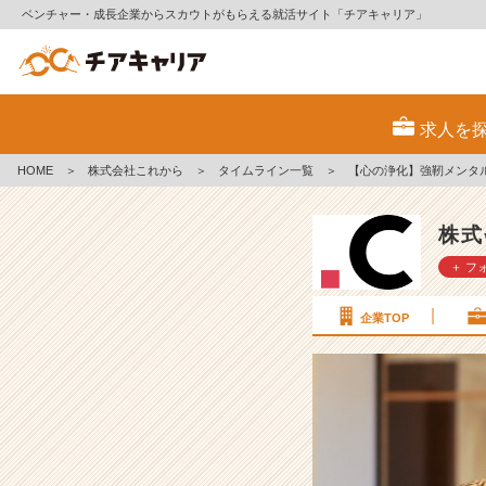
ベンチャー・成長企業からスカウトがもらえる就活サイト「チアキャリア」
【心
の
求人を
浄
化】
HOME
＞
株式会社これから
＞
タイムライン一覧
＞
【心の浄化】強靭メンタ
強
靭
メ
株式
ン
＋ フ
タ
ル
持
企業TOP
ち
の
私
が
伝
授
し