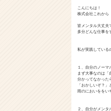
チ
ャ
こんにちは！
ー・
株式会社これから
成
長
皆メンタル大丈夫
企
多分どんな仕事を
業
か
ら
ス
私が実践している
カ
ウ
ト
１、自分のノーマ
が
まず大事なのは「
届
分かってなかった
く
就
「おかしいぞ？」
活
雨のにおいををい
サ
イ
ト
２、自分がメンタ
チ