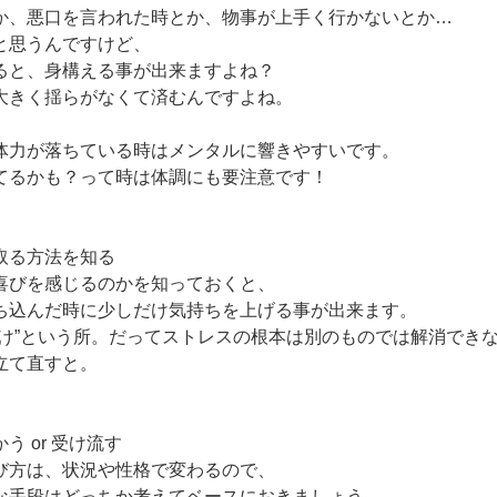
か、悪口を言われた時とか、物事が上手く行かないとか…
と思うんですけど、
ると、身構える事が出来ますよね？
大きく揺らがなくて済むんですよね。
体力が落ちている時はメンタルに響きやすいです。
てるかも？って時は体調にも要注意です！
取る方法を知る
喜びを感じるのかを知っておくと、
ち込んだ時に少しだけ気持ちを上げる事が出来ます。
だけ”という所。だってストレスの根本は別のものでは解消でき
立て直すと。
う or 受け流す
び方は、状況や性格で変わるので、
な手段はどっちか考えてベースにおきましょう。