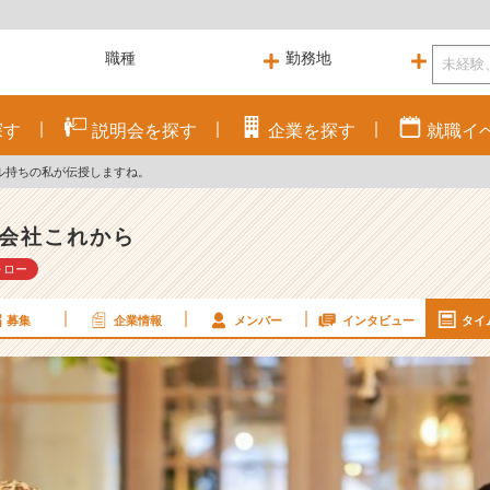
探す
説明会を
探す
企業を
探す
就職
イ
ル持ちの私が伝授しますね。
会社これから
ォロー
募集
企業情報
メンバー
インタビュー
タイ