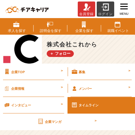
MENU
会員登録
ログイン
【閲
覧
注
求人を
探す
説明会を
探す
企業を
探す
就職
イベント
意】
次
株式会社これから
の
＋ フォロー
文
の
真
>
>
企業TOP
募集
意
が
分
>
>
企業情報
メンバー
か
っ
>
た
インタビュー
タイムライン
人
は
>
企業マンガ
I
Q