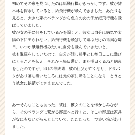
ア
初めてその家を見つけたのは紙飛行機がきっかけです。彼が雑
キ
木林を探索していると、紙飛行機が飛んできました。あたりを
ャ
見ると、大きな家のベランダから色白の女の子が紙飛行機を飛
リ
ばしていました。
ア
彼が女の子に何をしているかを聞くと、彼女は自分は病気で太
（C
陽の下に出られない。紙飛行機を飛ばして遊ぶだけの退屈な毎
h
日。いつか紙飛行機みたいに自分も飛んでいきたいと。
e
e
彼も退屈をしていたので、自分が話し相手とし毎日ここに遊び
r
にくることを伝え、それから毎日通い、また明日くるねと約束
C
をしたのですが、8月の最終週、彼の祖父が亡くなり、ドタバ
a
タがあり落ち着いたころには元の家に帰ることになり、とうと
r
う彼女に挨拶ができませんでした。
e
e
r）
あーそんなこともあった。彼は、彼女のことを懐かしみなが
ら、そのベランダに繋がる部屋へと行くと、そこの部屋は家具
がなにもないがらんとしていて、ただたった一つ赤い箱があり
ました。