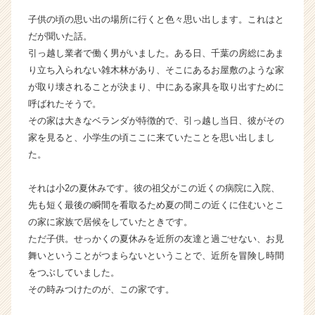
ャ
子供の頃の思い出の場所に行くと色々思い出します。これはと
ー・
だが聞いた話。
成
引っ越し業者で働く男がいました。ある日、千葉の房総にあま
長
り立ち入られない雑木林があり、そこにあるお屋敷のような家
企
業
が取り壊されることが決まり、中にある家具を取り出すために
か
呼ばれたそうで。
ら
その家は大きなベランダが特徴的で、引っ越し当日、彼がその
ス
家を見ると、小学生の頃ここに来ていたことを思い出しまし
カ
た。
ウ
ト
それは小2の夏休みです。彼の祖父がこの近くの病院に入院、
が
届
先も短く最後の瞬間を看取るため夏の間この近くに住むいとこ
く
の家に家族で居候をしていたときです。
就
ただ子供。せっかくの夏休みを近所の友達と過ごせない、お見
活
舞いということがつまらないということで、近所を冒険し時間
サ
をつぶしていました。
イ
その時みつけたのが、この家です。
ト
チ