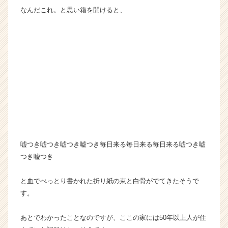
なんだこれ。と思い箱を開けると、
嘘つき嘘つき嘘つき嘘つき毎日来る毎日来る毎日来る嘘つき嘘
つき嘘つき
と血でべっとり書かれた折り紙の束と白骨がでてきたそうで
す。
あとでわかったことなのですが、ここの家には50年以上人が住