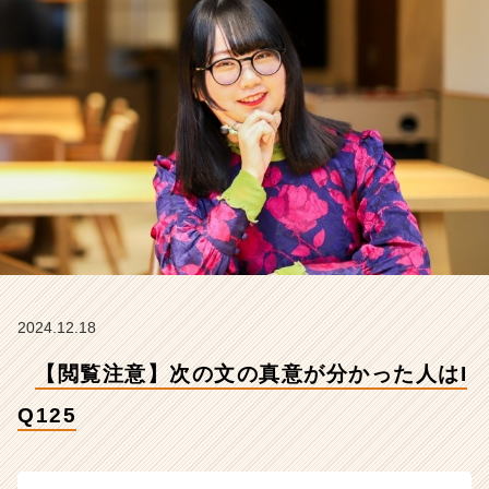
1
2
5
【株
式
会
社
こ
れ
か
ら
の
タ
イ
ム
2024.12.18
ラ
【閲覧注意】次の文の真意が分かった人はI
イ
ン】
Q125
|
ベ
ン
チ