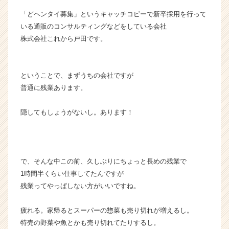
ン
「どヘンタイ募集」というキャッチコピーで新卒採用を行って
チ
いる通販のコンサルティングなどをしている会社
ャ
株式会社これから戸田です。
ー・
成
長
企
ということで、まずうちの会社ですが
業
普通に残業あります。
か
ら
隠してもしょうがないし。あります！
ス
カ
ウ
ト
が
で、そんな中この前、久しぶりにちょっと長めの残業で
届
1時間半くらい仕事してたんですが
く
残業ってやっぱしない方がいいですね。
就
活
疲れる。家帰るとスーパーの惣菜も売り切れが増えるし。
サ
特売の野菜や魚とかも売り切れてたりするし。
イ