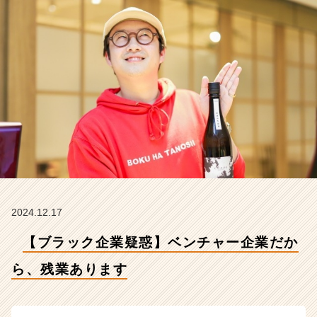
業
あ
り
ま
す
【株
式
会
社
こ
れ
か
ら
の
タ
2024.12.17
イ
【ブラック企業疑惑】ベンチャー企業だか
ム
ラ
ら、残業あります
イ
ン】
|
ベ