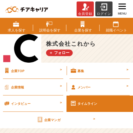
MENU
会員登録
ログイン
【ブ
ラ
ッ
求人を
探す
説明会を
探す
企業を
探す
就職
イベント
ク
企
株式会社これから
業
＋ フォロー
疑
惑】
ベ
>
>
企業TOP
募集
ン
チ
ャ
>
>
企業情報
メンバー
ー
企
>
業
インタビュー
タイムライン
だ
か
>
企業マンガ
ら、
残