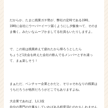
ト
チ
ア
キ
だからか、たまに残業ガチ勢が、弊社の定時である19時。
ャ
19時に会社にウーバーイーツ届くようにし夕飯食べて、そのま
リ
ま働く。みたいなムーブかましてる社員もいたりしますよ。
ア
（C
h
e
で、この前は残業終えて疲れたから帰ろうとしたら
e
ちょうど1次会を終えた会社の飲んでるメンバーとすれ違っ
r
て、まぁ楽しそう！
C
a
r
e
e
まぁただ、ベンチャー企業とかだと、そりゃそれなりの残業は
r）
うちだろうが他所だろうがどこでもありますよね。
大企業であれば、1人1役
自分の専門の仕事をしていればある程度済むのかもしれません