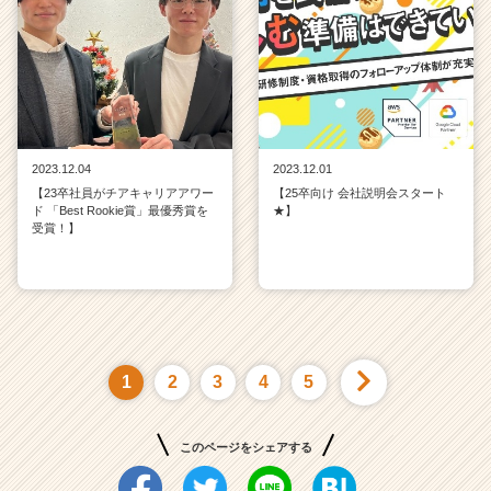
2023.12.04
2023.12.01
【23卒社員がチアキャリアアワー
【25卒向け 会社説明会スタート
ド 「Best Rookie賞」最優秀賞を
★】
受賞！】
1
2
3
4
5
このページをシェアする