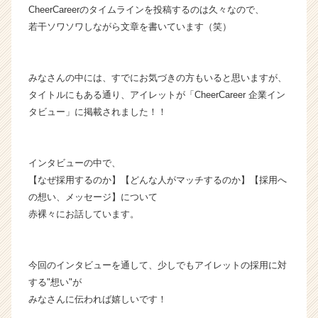
CheerCareerのタイムラインを投稿するのは久々なので、
タ
若干ソワソワしながら文章を書いています（笑）
イ
ム
ラ
イ
みなさんの中には、すでにお気づきの方もいると思いますが、
ン】
タイトルにもある通り、アイレットが「CheerCareer 企業イン
|
タビュー」に掲載されました！！
ベ
ン
チ
ャ
インタビューの中で、
ー・
【なぜ採用するのか】【どんな人がマッチするのか】【採用へ
成
の想い、メッセージ】について
長
赤裸々にお話しています。
企
業
か
今回のインタビューを通して、少しでもアイレットの採用に対
ら
ス
する"想い"が
カ
みなさんに伝われば嬉しいです！
ウ