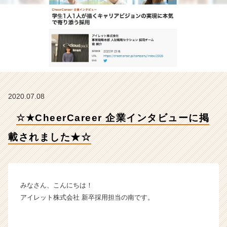
ュ
ー
に
掲
載
さ
れ
ま
し
2020.07.08
た
★
☆★CheerCareer 企業インタビューに掲
☆
【ア
載されました★☆
イ
レ
ッ
ト
株
みなさん、こんにちは！
式
アイレット株式会社 新卒採用担当の南です。
会
社
の