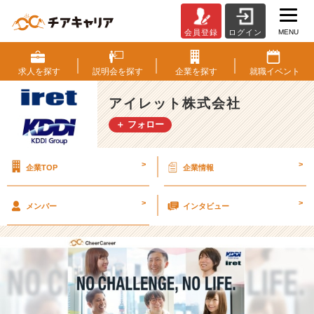
MENU
会員登録
ログイン
☆
★
C
求人を
探す
説明会を
探す
企業を
探す
就職
イベント
h
e
アイレット株式会社
e
＋ フォロー
r
C
a
>
>
企業TOP
企業情報
r
e
e
>
>
メンバー
インタビュー
r
企
業
イ
ン
タ
ビ