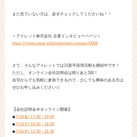
ト
が
まだ見ていない方は、必ずチェックしてくださいね＾＾
届
く
就
活
＜アイレット株式会社 企業インタビューページ＞
サ
https://cheercareer.jp/lp/interview/company/0008
イ
ト
チ
さて、そんなアイレットでは21新卒採用活動を継続中です！
ア
ただし、オンライン会社説明会は残りあと3回！
キ
自宅からでも気軽に参加できるので、少しでも興味のある方は
ャ
リ
ぜひお申し込みください☆
ア
（C
h
【会社説明会＠オンライン開催】
e
◆
7/10(金) 17:00～19:00
e
◆
7/13(月) 16:00～18:00
r
◆
7/16(木) 13:30～15:30
C