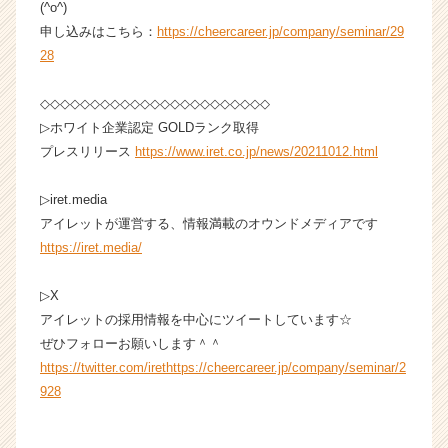
(^o^)
e
申し込みはこちら：
https://cheercareer.jp/company/seminar/29
r
C
28
a
r
◇◇◇◇◇◇◇◇◇◇◇◇◇◇◇◇◇◇◇◇◇◇◇
e
▷ホワイト企業認定 GOLDランク取得
e
プレスリリース
https://www.iret.co.jp/news/20211012.html
r）
▷iret.media
アイレットが運営する、情報満載のオウンドメディアです
https://iret.media/
▷X
アイレットの採用情報を中心にツイートしています☆
ぜひフォローお願いします＾＾
https://twitter.com/irethttps://cheercareer.jp/company/seminar/2
928