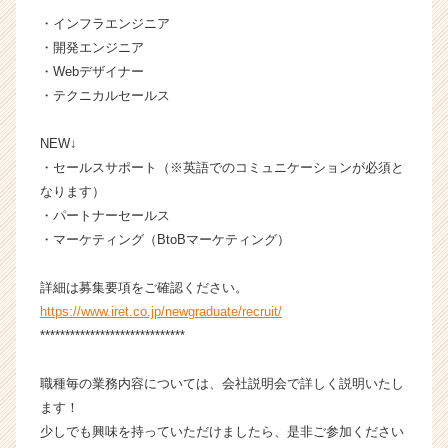
ス
・インフラエンジニア
カ
・開発エンジニア
ウ
・Webデザイナー
ト
・テクニカルセールス
が
届
NEW↓
く
就
・セールスサポート（※英語でのコミュニケーションが必須と
活
なります）
サ
・パートナーセールス
イ
・マーケティング（BtoBマーケティング）
ト
チ
詳細は募集要項をご確認ください。
ア
https://www.iret.co.jp/newgraduate/recruit/
キ
ャ
*****************************
リ
ア
職種毎の業務内容については、会社説明会で詳しく説明いたし
（C
ます！
h
少しでも興味を持っていただけましたら、是非ご参加ください
e