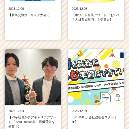
2023.12.06
2023.12.05
【新卒交流ボーリング大会♪】
【ホワイト企業アワード において
「人材育成部門」を受賞☆】
2023.12.04
2023.12.01
【23卒社員がチアキャリアアワー
【25卒向け 会社説明会スタート
ド 「Best Rookie賞」最優秀賞を
★】
受賞！】