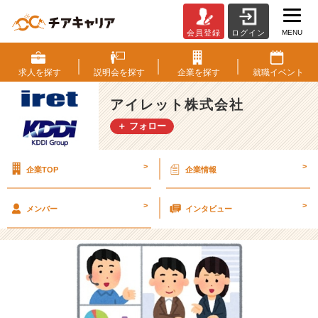
MENU
会員登録
ログイン
【新
職
種
求人を
探す
説明会を
探す
企業を
探す
就職
イベント
の
募
アイレット株式会社
集
＋ フォロー
を
開
始
>
>
企業TOP
企業情報
し
ま
し
>
>
メンバー
インタビュー
た！】
【ア
イ
レ
ッ
ト
株