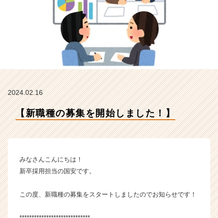
式
会
社
の
タ
イ
ム
ラ
イ
2024.02.16
ン】
|
【新職種の募集を開始しました！】
ベ
ン
チ
ャ
ー・
みなさんこんにちは！
成
新卒採用担当の国安です。
長
企
この度、新職種の募集をスタートしましたのでお知らせです！
業
か
ら
*****************************