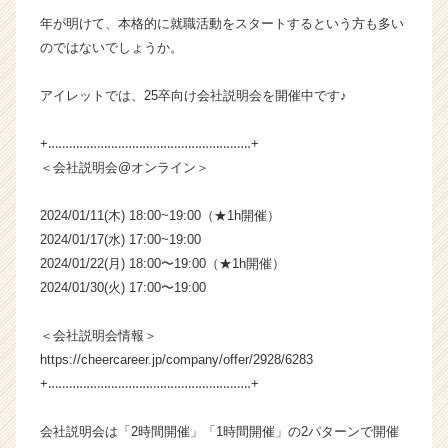
業
年が明けて、本格的に就職活動をスタートするという方も多い
か
のではないでしょうか。
ら
ス
アイレットでは、25卒向け会社説明会を開催中です♪
カ
ウ
+‥‥‥‥‥‥‥‥‥‥‥‥‥‥‥‥‥‥‥‥‥‥‥‥‥‥‥‥‥+
ト
が
＜会社説明会@オンライン＞
届
く
2024/01/11(木) 18:00~19:00（★1h開催）
就
2024/01/17(水) 17:00~19:00
活
2024/01/22(月) 18:00〜19:00（★1h開催）
サ
2024/01/30(火) 17:00〜19:00
イ
ト
チ
＜会社説明会情報＞
ア
https://cheercareer.jp/company/offer/2928/6283
キ
+‥‥‥‥‥‥‥‥‥‥‥‥‥‥‥‥‥‥‥‥‥‥‥‥‥‥‥‥‥+
ャ
リ
会社説明会は「2時間開催」「1時間開催」の2パターンで開催
ア