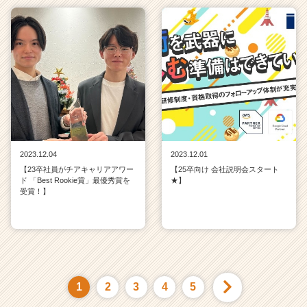
2023.12.04
2023.12.01
【23卒社員がチアキャリアアワー
【25卒向け 会社説明会スタート
ド 「Best Rookie賞」最優秀賞を
★】
受賞！】
1
2
3
4
5