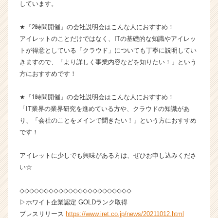
しています。
（C
h
e
★『2時間開催』の会社説明会はこんな人におすすめ！
e
アイレットのことだけではなく、ITの基礎的な知識やアイレッ
r
トが得意としている「クラウド」についても丁寧に説明してい
C
きますので、「より詳しく事業内容などを知りたい！」という
a
方におすすめです！
r
e
★『1時間開催』の会社説明会はこんな人におすすめ！
e
r）
「IT業界の業界研究を進めている方や、クラウドの知識があ
り、「会社のことをメインで聞きたい！」という方におすすめ
です！
アイレットに少しでも興味がある方は、ぜひお申し込みくださ
い☆
◇◇◇◇◇◇◇◇◇◇◇◇◇◇◇◇◇◇◇◇◇◇◇
▷ホワイト企業認定 GOLDランク取得
プレスリリース
https://www.iret.co.jp/news/20211012.html