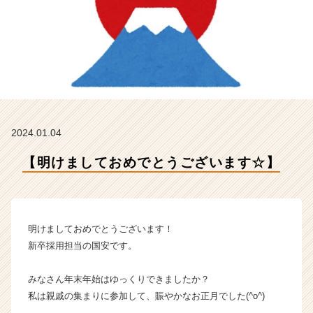
ッ
ト
株
式
会
社
の
タ
イ
2024.01.04
ム
ラ
【明けましておめでとうございます☆】
イ
ン】
|
ベ
ン
明けましておめでとうございます！
チ
新卒採用担当の国安です。
ャ
ー・
みなさん年末年始はゆっくりできましたか？
成
私は親戚の集まりに参加して、賑やかなお正月でした(^o^)
長
企