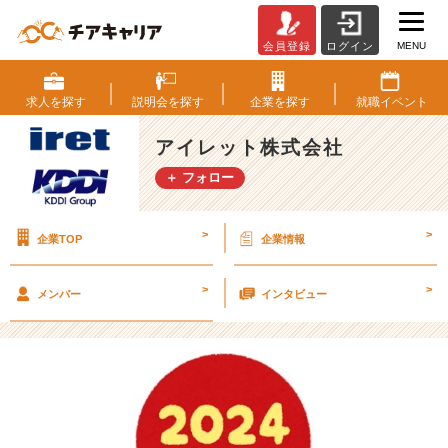
MENU
会員登録
ログイン
【明
け
ま
求人を
探す
説明会を
探す
企業を
探す
就職
イベント
し
て
アイレット株式会社
お
＋ フォロー
め
で
と
>
>
企業TOP
企業情報
う
ご
ざ
>
>
メンバー
インタビュー
い
ま
す
☆】
【ア
イ
レ