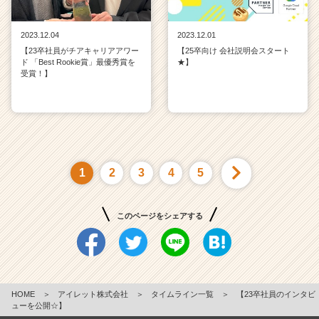
2023.12.04
2023.12.01
【23卒社員がチアキャリアアワー
【25卒向け 会社説明会スタート
ド 「Best Rookie賞」最優秀賞を
★】
受賞！】
1
2
3
4
5
このページをシェアする
HOME
＞
アイレット株式会社
＞
タイムライン一覧
＞
【23卒社員のインタビ
ューを公開☆】