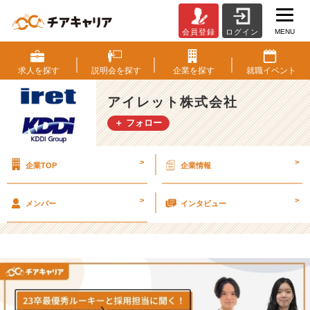
MENU
会員登録
ログイン
【2
3
卒
求人を
探す
説明会を
探す
企業を
探す
就職
イベント
社
員
アイレット株式会社
の
＋ フォロー
イ
ン
タ
>
>
企業TOP
企業情報
ビ
ュ
ー
>
>
メンバー
インタビュー
を
公
開
☆】
【ア
イ
レ