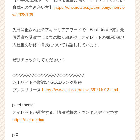
業
育成への向き合い方】
https://cheercareer.jp/company/intervie
か
w/2928/109
ら
ス
先日開催されたチアキャリアアワードで「Best Rookie賞」最
カ
優秀賞を受賞するまでの取り組みや、アイレットの採用活動と
ウ
入社後の研修・育成についてお話ししています。
ト
が
届
ぜひチェックしてください！
く
就
◇◇◇◇◇◇◇◇◇◇◇◇◇◇◇◇◇◇◇◇◇◇◇
活
▷ホワイト企業認定 GOLDランク取得
サ
プレスリリース
https://www.iret.co.jp/news/20211012.html
イ
ト
チ
▷iret.media
ア
アイレットが運営する、情報満載のオウンドメディアです
キ
https://iret.media/
ャ
リ
▷X
ア