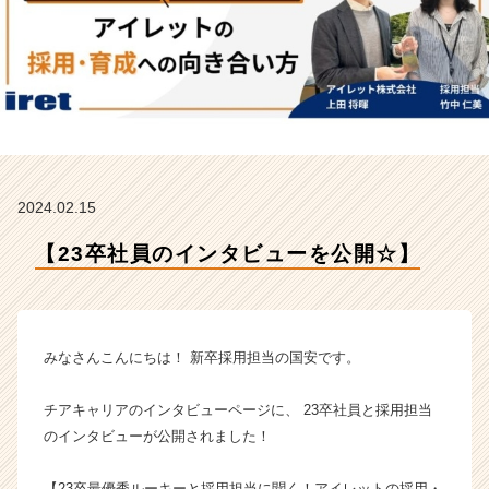
ッ
ト
株
式
会
社
の
タ
イ
2024.02.15
ム
ラ
【23卒社員のインタビューを公開☆】
イ
ン】
|
ベ
ン
みなさんこんにちは！ 新卒採用担当の国安です。
チ
ャ
チアキャリアのインタビューページに、 23卒社員と採用担当
ー・
のインタビューが公開されました！
成
長
企
【23卒最優秀ルーキーと採用担当に聞く！アイレットの採用・