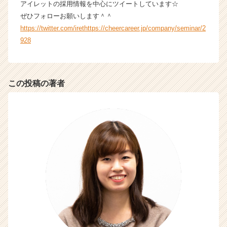
アイレットの採用情報を中心にツイートしています☆
（C
ぜひフォローお願いします＾＾
h
e
https://twitter.com/irethttps://cheercareer.jp/company/seminar/2
e
928
r
C
a
r
この投稿の著者
e
e
r）