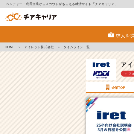
ベンチャー・成長企業からスカウトがもらえる就活サイト「チアキャリア」
ア
イ
求人を
レ
ッ
HOME
＞
アイレット株式会社
＞
タイムライン一覧
ト
株
式
アイ
会
＋ フ
社
の
タ
企業TOP
イ
ム
ラ
イ
ン
一
覧