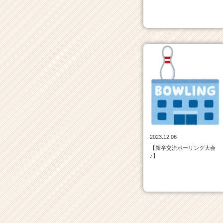
サ
イ
ト
チ
ア
キ
ャ
リ
ア
（C
h
e
e
r
2023.12.06
C
【新卒交流ボーリング大会
♪】
a
r
e
e
r）