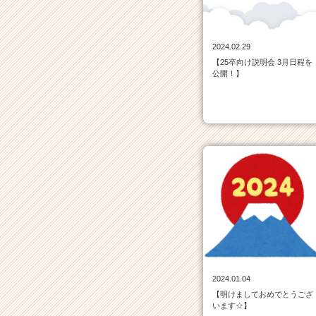
|
ベ
ン
2024.02.29
チ
【25卒向け説明会 3月日程を
ャ
公開！】
ー・
成
長
企
業
か
ら
ス
カ
ウ
ト
が
届
く
2024.01.04
就
【明けましておめでとうござ
活
います☆】