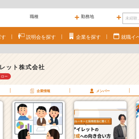
探す
説明会を
探す
企業を
探す
就職
イ
レット株式会社
ォロー
企業情報
メンバー