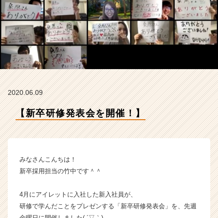
の
タ
イ
ム
ラ
イ
ン】
|
ベ
2020.06.09
ン
チ
【新卒研修発表会を開催！】
ャ
ー・
成
長
企
みなさんこんちは！
業
新卒採用担当の竹中です＾＾
か
ら
4月にアイレットに入社した新入社員が、
ス
研修で学んだことをプレゼンする「新卒研修発表会」を、先週
カ
ウ
金曜日に開催しました( ´▽｀)