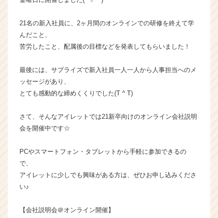
ト
が
21名の新入社員に、2ヶ月間のオンラインでの研修を終えて学
届
んだこと、
く
苦労したこと、配属後の目標などを発表してもらいました！
就
活
最後には、サプライズで新入社員一人一人から人事担当へのメ
サ
イ
ッセージがあり、
ト
とても感動的な締めくくりでした(T ^ T)
チ
ア
さて、そんなアイレットでは21新卒向けのオンライン会社説明
キ
会を開催中です☆
ャ
リ
PCやスマートフォン・タブレットから手軽に参加できるの
ア
（C
で、
h
アイレットに少しでも興味がある方は、ぜひお申し込みくださ
e
い♪
e
r
【会社説明会＠オンライン開催】
C