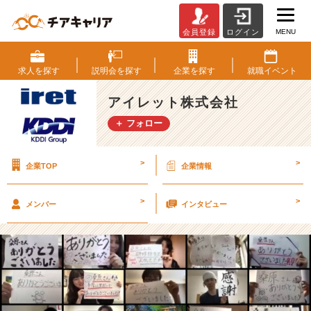
MENU
会員登録
ログイン
【新
卒
研
求人を
探す
説明会を
探す
企業を
探す
就職
イベント
修
発
アイレット株式会社
表
＋ フォロー
会
を
開
>
>
企業TOP
企業情報
催！】
【ア
イ
>
>
メンバー
インタビュー
レ
ッ
ト
株
式
会
社