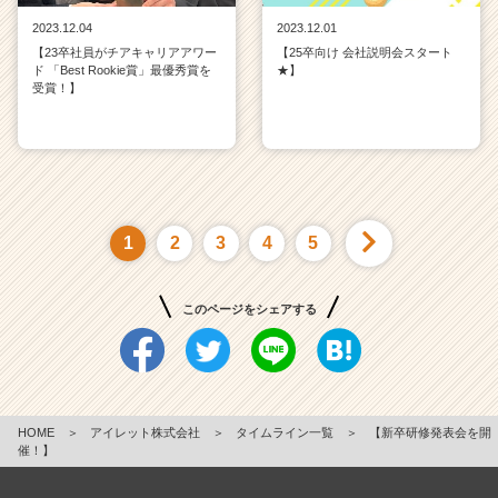
2023.12.04
2023.12.01
【23卒社員がチアキャリアアワー
【25卒向け 会社説明会スタート
ド 「Best Rookie賞」最優秀賞を
★】
受賞！】
1
2
3
4
5
このページをシェアする
HOME
＞
アイレット株式会社
＞
タイムライン一覧
＞
【新卒研修発表会を開
催！】