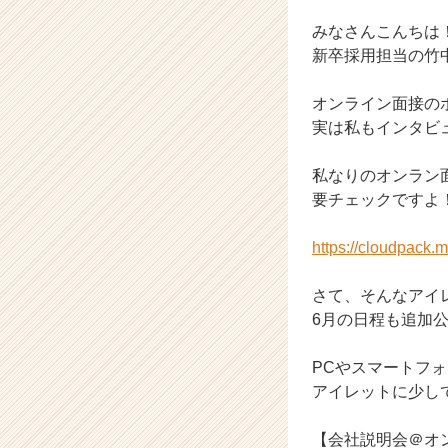
ャ
ー・
みなさんこんちは
成
新卒採用担当の竹
長
企
オンライン面接の
業
実は私もインタビ
か
ら
ス
私なりのオンラン
カ
要チェックですよ
ウ
ト
https://cloudpack.
が
届
さて、そんなアイ
く
6月の日程も追加
就
活
サ
PCやスマートフ
イ
アイレットに少し
ト
チ
【会社説明会＠オ
ア