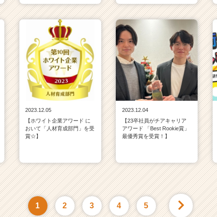
2023.12.05
2023.12.04
【ホワイト企業アワード に
【23卒社員がチアキャリア
おいて「人材育成部門」を受
アワード 「Best Rookie賞」
賞☆】
最優秀賞を受賞！】
1
2
3
4
5