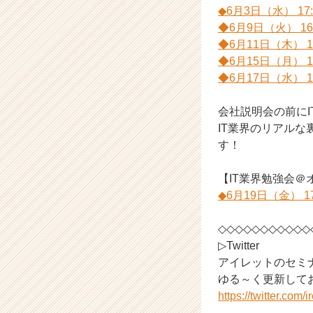
◆6月3日（水） 17:
キ
◆6月9日（火） 16:
ャ
リ
◆6月11日（木） 13
ア
◆6月15日（月） 17
（C
◆6月17日（水） 13
h
e
会社説明会の前に
e
IT業界のリアル
r
す！
C
a
r
【IT業界勉強会＠
e
◆6月19日（金） 17:
e
r）
◇◇◇◇◇◇◇◇◇◇◇
▷Twitter
アイレットのセミ
ゆる～く更新して
https://twitter.com/ir