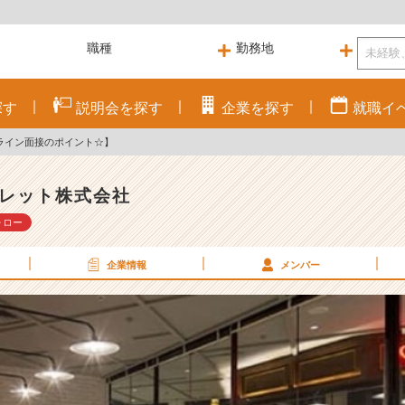
探す
説明会を
探す
企業を
探す
就職
イ
ライン面接のポイント☆】
レット株式会社
ォロー
企業情報
メンバー