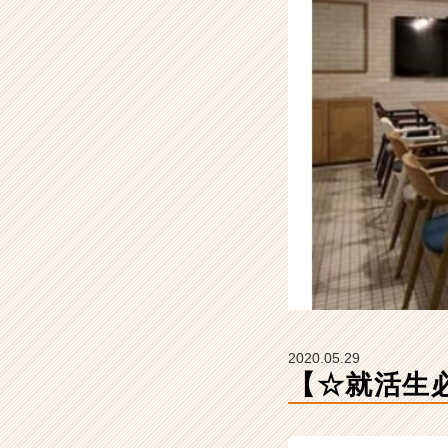
☆】
【ア
イ
レ
ッ
ト
株
式
会
社
の
タ
イ
ム
ラ
イ
ン】
2020.05.29
|
【☆就活生
ベ
ン
チ