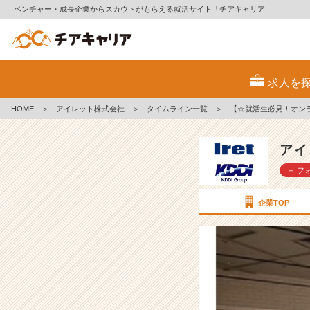
ベンチャー・成長企業からスカウトがもらえる就活サイト「チアキャリア」
【☆
就
求人を
活
生
HOME
＞
アイレット株式会社
＞
タイムライン一覧
＞
【☆就活生必見！オン
必
見！
オ
アイ
ン
＋ フ
ラ
イ
ン
企業TOP
面
接
の
ポ
イ
ン
ト