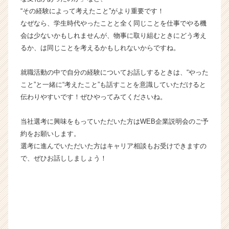
キ
“その経験によって考えたこと”がより重要です！
ャ
なぜなら、学生時代やったことと全く同じことを仕事でやる機
リ
会は少ないかもしれませんが、物事に取り組むときにどう考え
ア
るか、は同じことを考えるかもしれないからですね。
（C
h
e
就職活動の中で自分の経験についてお話しするときは、“やった
e
こと”と一緒に“考えたこと”も話すことを意識していただけると
r
伝わりやすいです！ぜひやってみてくださいね。
C
a
当社選考に興味をもっていただいた方はWEB企業説明会のご予
r
約をお願いします。
e
e
選考に進んでいただいた方はキャリア相談もお受けできますの
r）
で、ぜひお話ししましょう！