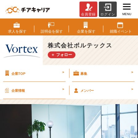
MENU
会員登録
ログイン
"学
生
の
求人を
探す
説明会を
探す
企業を
探す
就職
イベント
と
き
株式会社ボルテックス
頑
＋ フォロー
張
っ
た
>
>
企業TOP
募集
こ
と"を
仕
>
>
企業情報
メンバー
事
に
活
か
す
に
は？