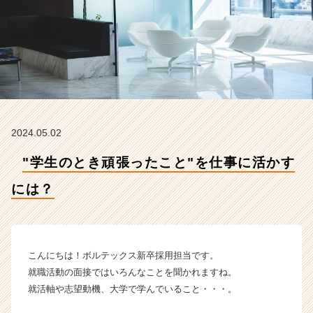
【株
式
会
社
ボ
ル
テ
ッ
ク
2024.05.02
ス
の
"学生のとき頑張ったこと"を仕事に活かす
タ
イ
には？
ム
ラ
イ
ン】
|
こんにちは！ボルテックス新卒採用担当です。
ベ
就職活動の面接ではいろんなことを聞かれますね。
ン
就活軸や志望動機、大学で学んでいること・・・。
チ
ャ