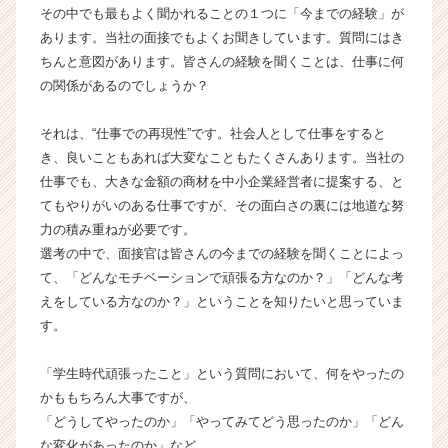
その中でも最もよく聞かれることの１つに「今までの経験」が
ー・
あります。当社の面接でもよくお聞きしています。質問にはき
成
長
ちんと意図があります。皆さんの経験を聞くことは、仕事に何
企
の関係があるのでしょうか？
業
か
それは、“仕事での再現性”です。社会人として仕事をすると
ら
き、良いこともあれば大変なこともたくさんあります。当社の
ス
仕事でも、大きな金額の商材を中小企業経営者に提案する、と
カ
てもやりがいのある仕事ですが、その面白さの裏には地道な努
ウ
ト
力の積み重ねが必要です。
が
選考の中で、面接官は皆さんの今までの経験を聞くことによっ
届
て、「どんなモチベーションで頑張る方なのか？」「どんな考
く
えをしている方なのか？」ということを知りたいと思っていま
就
す。
活
サ
「学生時代頑張ったこと」という質問において、何をやったの
イ
ト
かももちろん大事ですが、
チ
「どうしてやったのか」「やってみてどう思ったのか」「どん
ア
な変化があったのか」など、