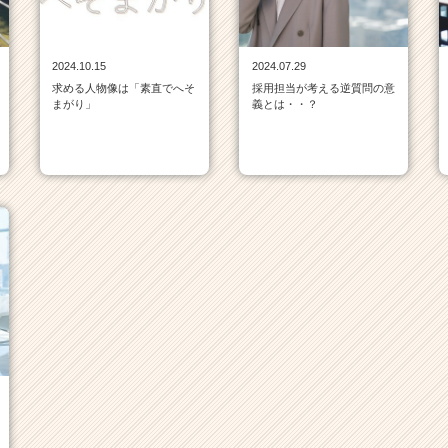
2024.10.15
2024.07.29
求める人物像は「素直でへそ
採用担当が考える逆質問の意
まがり」
義とは・・？