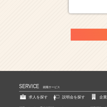
活
サ
イ
ト
チ
ア
キ
ャ
リ
ア
（C
h
e
e
r
C
a
SERVICE
r
就職サービス
e
e
求人を探す
説明会を探す
企業
r）