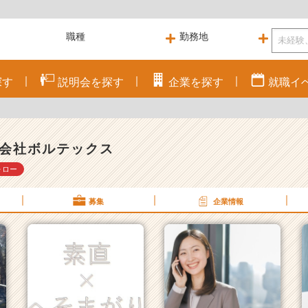
探す
説明会を
探す
企業を
探す
就職
イ
会社ボルテックス
ォロー
募集
企業情報