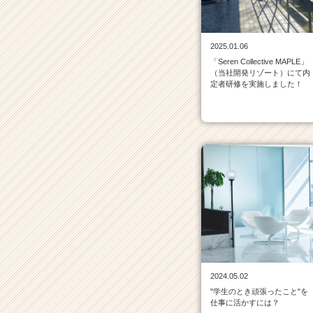
覧
|
ベ
2025.01.06
ン
「Seren Collective MAPLE」
チ
（当社開発リゾート）にて内
ャ
定者研修を実施しました！
ー・
成
長
企
業
か
ら
ス
カ
ウ
ト
が
届
2024.05.02
く
"学生のとき頑張ったこと"を
就
仕事に活かすには？