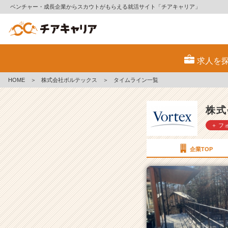
ベンチャー・成長企業からスカウトがもらえる就活サイト「チアキャリア」
株
式
求人を
会
社
HOME
＞
株式会社ボルテックス
＞
タイムライン一覧
ボ
ル
テ
株式
ッ
＋ フ
ク
ス
の
企業TOP
タ
イ
ム
ラ
イ
ン
一