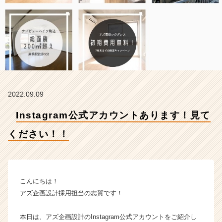
す！
見
て
く
だ
さ
い！！
【株
式
2022.09.09
会
社
Instagram公式アカウントあります！見て
ア
ズ
ください！！
企
画
設
計
の
こんにちは！
タ
アズ企画設計採用担当の志賀です！
イ
ム
本日は、アズ企画設計のInstagram公式アカウントをご紹介し
ラ