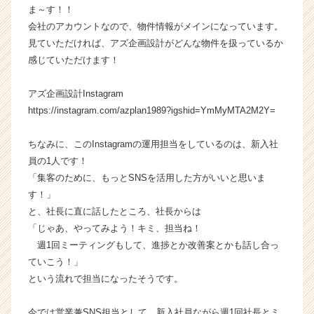
ま～す！！
イ
会社のアカウントなので、物件情報がメインになっています。
ン】
|
見ていただければ、アズ企画設計がどんな物件を扱っているか
ベ
感じていただけます！
ン
チ
アズ企画設計Instagram
ャ
https://instagram.com/azplan1989?igshid=YmMyMTA2M2Y=
ー・
成
ちなみに、このInstagramの運用担当をしているのは、新入社
長
企
員の1人です！
業
「集客のために、もっとSNSを活用した方がいいと思いま
か
す！」
ら
と、社長に直に話したところ、社長からは
ス
「じゃあ、やってみよう！キミ、担当ね！
カ
週1回ミーティングもして、進捗とか改善案とかも話し合っ
ウ
ていこう！」
ト
が
という流れで担当になったそうです。
届
く
今では営業兼SNS担当として、新入社員ながら週1回社長とミ