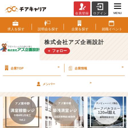
MENU
会員登録
ログイン
I
n
s
求人を
探す
説明会を
探す
企業を
探す
就職
イベント
t
a
株式会社アズ企画設計
g
＋ フォロー
r
a
m
>
>
企業TOP
企業情報
公
式
ア
>
メンバー
カ
ウ
ン
ト
あ
り
ま