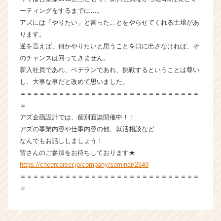
就
ーティングをするまでに…。
活
アズには「やりたい」と言ったことをやらせてくれる土壌があ
サ
ります。
イ
逆を言えば、何かやりたいと思うことを口に出さなければ、そ
ト
チ
のチャンスは回ってきません。
ア
新入社員であれ、ベテランであれ、挑戦するということは尊い
キ
し、大事な事だと改めて思いました。
ャ
＝＝＝＝＝＝＝＝＝＝＝＝＝＝＝＝＝＝＝＝＝＝＝＝＝＝＝＝
リ
＝
ア
アズ企画設計では、個別面談開催中！！
（C
アズの事業内容や仕事内容の他、就活相談など
h
e
なんでもお話ししましょう！
e
皆さんのご参加をお待ちしております★
r
https://cheercareer.jp/company/seminar/2849
C
＝＝＝＝＝＝＝＝＝＝＝＝＝＝＝＝＝＝＝＝＝＝＝＝＝＝＝＝
a
＝
r
e
e