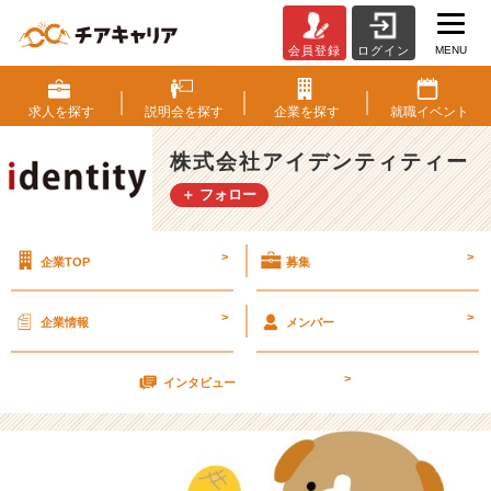
MENU
会員登録
ログイン
新
生
活
求人を
探す
説明会を
探す
企業を
探す
就職
イベント
の
始
株式会社アイデンティティー
ま
＋ フォロー
り?
【株
式
>
>
企業TOP
募集
会
社
ア
>
>
企業情報
メンバー
イ
デ
>
ン
インタビュー
テ
ィ
テ
ィ