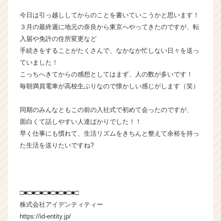
ウ
今日は引っ越ししてからのことを書いていこうかと思います！
ト
３月の最終週に地元の奈良から東京へやってきたのですが、転
が
入届や免許の住所変更など
届
手続きをすることがたくさんで、なかなか忙しない日々を送っ
く
就
ていました！
活
こっちへきてからの感想としてはまず、人の数が多いです！
サ
毎朝満員電車が高校生ぶりなので懐かしい感じがします（笑）
イ
ト
同期のみんなともこの前の入社式で初めて会ったのですが、
チ
面白くて話しやすい人達ばかりでした！！
ア
早く仕事にも慣れて、生活リズムをきちんと整えて余裕を持っ
キ
ャ
た生活を送りたいですね?
リ
ア
（C
h
□■□■□■□■□■□■□■□
e
株式会社アイデンティティー
e
https://id-entity.jp/
r