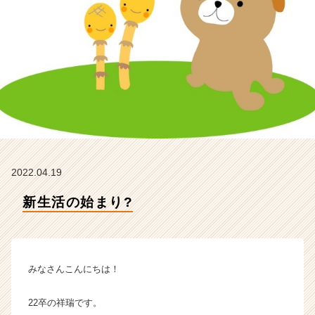
ー
の
タ
イ
ム
ラ
イ
ン】
|
ベ
ン
チ
2022.04.19
ャ
ー・
新生活の始まり?
成
長
企
業
みなさんこんにちは！
か
ら
ス
22卒の祥瑞です。
カ