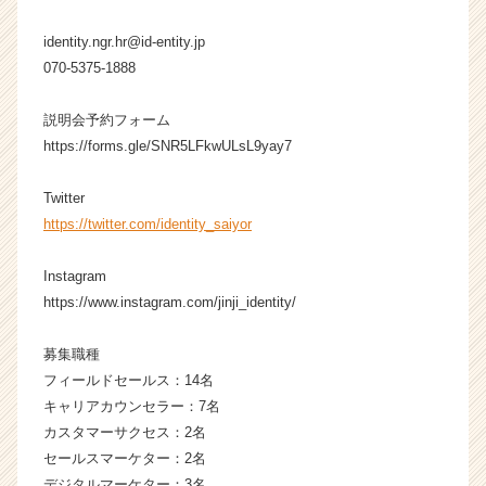
C
a
identity.ngr.hr@id-entity.jp
r
070-5375-1888
e
e
説明会予約フォーム
r）
https://forms.gle/SNR5LFkwULsL9yay7
Twitter
https://twitter.com/identity_saiyor
Instagram
https://www.instagram.com/jinji_identity/
募集職種
フィールドセールス：14名
キャリアカウンセラー：7名
カスタマーサクセス：2名
セールスマーケター：2名
デジタルマーケター：3名