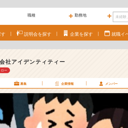
探す
説明会を
探す
企業を
探す
就職
イ
！
会社アイデンティティー
ォロー
募集
企業情報
メンバー