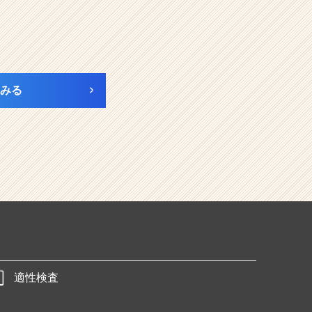
みる
適性検査