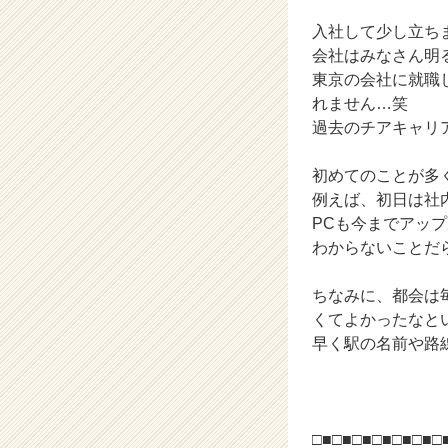
カ
ウ
入社して少し立ち
ト
会社はみなさん明
が
東京の会社に就職
届
れません…笑
く
過去のチアキャリ
就
活
サ
初めてのことが多
イ
例えば、初日は社
ト
PCも今までアッ
チ
わからないことだ
ア
キ
ちなみに、都会は
ャ
くてよかったなと
リ
ア
早く駅の名前や路線
（C
h
e
e
□■□■□■□■□■□■□
r