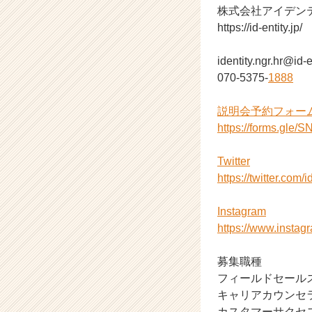
株式会社アイデン
C
https://id-entity.jp/
a
r
e
identity.ngr.hr@id-e
e
070-5375-
1888
r）
説明会予約フォー
https://forms.gle/S
Twitter
https://twitter.com/
Instagram
https://www.instag
募集職種
フィールドセールス
キャリアカウンセ
カスタマーサクセ