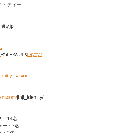
ティティー
ntity.jp
ム
N
R5LFkwULs
L9yay7
identity_saiyor
ram.com/
jinji_identity/
：14名
ラー：7名
ス：2名