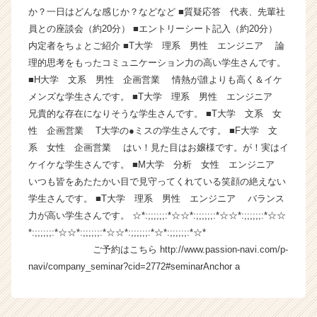
か？一日はどんな感じか？などなど ■質疑応答 代表、先輩社
ン】
|
員との座談会（約20分） ■エントリーシート記入（約20分）
ベ
内定者をちょとご紹介 ■T大学 理系 男性 エンジニア 論
ン
理的思考をもったコミュニケーション力の高い学生さんです。
チ
■H大学 文系 男性 企画営業 情熱が誰よりも高く＆イケ
ャ
メンズな学生さんです。 ■T大学 理系 男性 エンジニア
ー・
兄貴的な存在になりそうな学生さんです。 ■T大学 文系 女
成
性 企画営業 T大学の●ミスの学生さんです。 ■F大学 文
長
企
系 女性 企画営業 はい！見た目はお嬢様です。が！実はイ
業
ケイケな学生さんです。 ■M大学 分析 女性 エンジニア
か
いつも皆をあたたかい目で見守ってくれている笑顔の絶えない
ら
学生さんです。 ■T大学 理系 男性 エンジニア バランス
ス
力が高い学生さんです。 ☆*:;;;;;;:*☆☆*:;;;;;;:*☆☆*:;;;;;;:*☆☆
カ
*:;;;;;;:*☆☆*:;;;;;;:*☆☆*:;;;;;;:*☆*:;;;;;;:*☆*
ウ
ご予約はこちら http://www.passion-navi.com/p-
ト
が
navi/company_seminar?cid=2772#seminarAnchor a
届
く
就