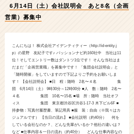
募
6月14日（土）会社説明会 あと8名（企画
集
中
営業）募集中
【株
式
会
社
ア
こんにちは！ 株式会社アイデンティティー（http://id-entity.j
イ
p）の星野 友紀子です♪ パッションナビ約160社中 当社は11
デ
位！そしてエントリー数はダントツ1位です！ そんな当社はま
ン
だまだ「企画営業職」を募集中です！ 「集団会社説明会」と
テ
「随時開催」をしていますので下記よりご予約をお願いしま
ィ
す！ 【会社説明会】 ■日 程：随時 2名〜４名 集
テ
団 6月14日（土） 9時30分～12時00分 ■人 数：随時 2名〜
ィ
ー
４名 集団 10名〜15名 ■場 所：随時 当社オフ
の
ィス 集団 東京都渋谷区渋谷1-17-3 木下ビル6F ■
タ
持参物：写真付履歴書、筆記用具 ■服 装：自由（※我々はカ
イ
ジュアルです） 【当日の流れ】 ■会社説明（約40分） 何を
ム
している会社なのか？、どんな先輩がいるか？他社の違いは？
ラ
など ■仕事内容＆一日の流れ（約40分） どんな仕事内容なの
イ