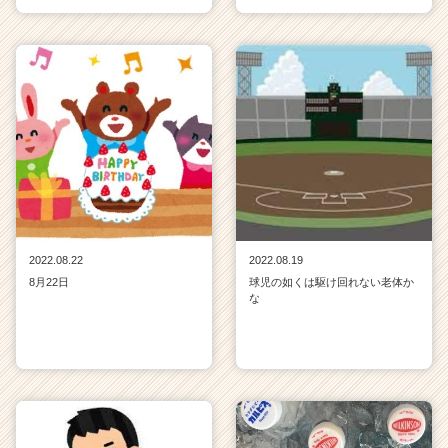
2022.08.22
2022.08.19
8月22日
球児の如くは駆け回れない老体か
な