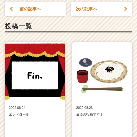
活
前の記事へ
次の記事へ
サ
イ
ト
投稿一覧
チ
ア
キ
ャ
リ
ア
（C
h
e
e
r
C
a
2022.08.24
2022.08.23
r
エンドロール
最後の投稿です！
e
e
r）