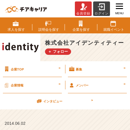
MENU
会員登録
ログイン
6
月
1
求人を
探す
説明会を
探す
企業を
探す
就職
イベント
4
日
株式会社アイデンティティー
（土）
＋ フォロー
会
社
説
>
>
企業TOP
募集
明
会
あ
>
>
企業情報
メンバー
と
8
>
名
インタビュー
（企
画
営
2014.06.02
業）