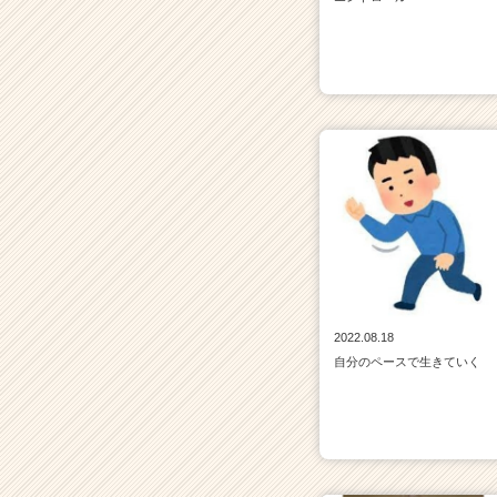
チ
ア
キ
ャ
リ
ア
（C
h
e
e
r
C
a
r
2022.08.18
e
自分のペースで生きていく
e
r）