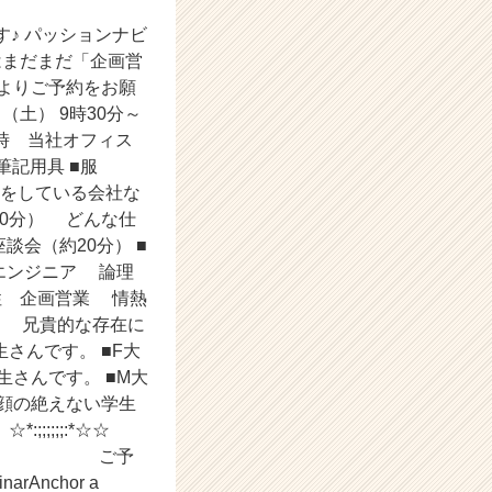
子です♪ パッションナビ
はまだまだ「企画営
よりご予約をお願
土） 9時30分～
時 当社オフィス
筆記用具 ■服
何をしている会社な
40分） どんな仕
会（約20分） ■
 エンジニア 論理
性 企画営業 情熱
ア 兄貴的な存在に
さんです。 ■F大
さんです。 ■M大
顔の絶えない学生
;;;;:*☆☆
;;;;;;:*☆* ご予
narAnchor a