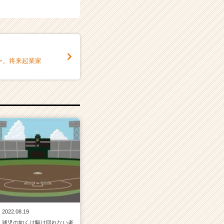
〜。将来起業家
2022.08.19
球児の如くは駆け回れない老