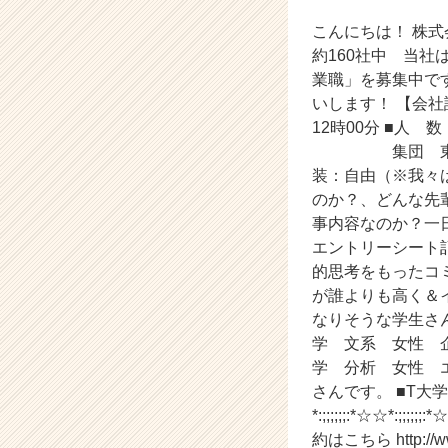
式
こんにちは！ 株式会社
会
社
約160社中 当社
ア
業職」を募集中で
イ
いします！ 【会
デ
12時00分 ■
ン
集団 東京都渋谷
テ
装：自由（※我々
ィ
のか？、どんな先
テ
ィ
事内容なのか？一日
ー
エントリーシート記
の
的思考をもったコ
タ
が誰よりも高く＆
イ
なりそうな学生さん
ム
学 文系 女性 
ラ
学 分析 女性 
イ
ン】
さんです。 ■T大学
|
*:;;;;;;:*☆☆*:
ベ
約はこちら http://www