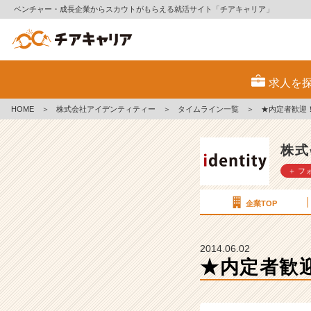
ベンチャー・成長企業からスカウトがもらえる就活サイト「チアキャリア」
★
内
求人を
定
者
HOME
＞
株式会社アイデンティティー
＞
タイムライン一覧
＞
★内定者歓迎！
歓
迎！
会
株式
社
＋ フ
説
明
会
企業TOP
6
月
1
2014.06.02
4
★内定者歓迎
日
（土）
【株