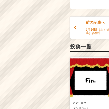
ン
チ
ャ
ー・
成
前の記事へ
長
6月14日（土）
企
業）募集中
業
か
投稿一覧
ら
ス
カ
ウ
ト
が
届
く
就
活
サ
イ
2022.08.24
ト
エンドロール