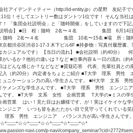
アイデンティティー（http://id-entity.jp）の星野 友紀
は11位！そしてエントリー数はダントツ1位です！ そんな当社
す！ 「集団会社説明会」と「随時開催」をしていますので下記
社説明会】 ■日 程：随時 2名〜４名 集団 6月14日（
人 数：随時 2名〜４名 集団 10名〜15名 ■場 所：随
区渋谷1-17-3 木下ビル6F ■持参物：写真付履歴書、
はカジュアルです） 【当日の流れ】 ■会社説明（約40分） 
輩がいるか？他社の違いは？など ■仕事内容＆一日の流れ（約
はどんな感じか？などなど ■質疑応答 代表、先輩社員との座談
入（約20分） 内定者をちょとご紹介 ■T大学 理系 男性
ミュニケーション力の高い学生さんです。 ■H大学 文系 男
イケメンズな学生さんです。 ■T大学 理系 男性 エンジニ
です。 ■T大学 文系 女性 企画営業 T大学の●ミスの学生
企画営業 はい！見た目はお嬢様です。が！実はイケイケな学生
エンジニア いつも皆をあたたかい目で見守ってくれている笑
 理系 男性 エンジニア バランス力が高い学生さんです。 ☆*:;;
;;;;;;:*☆☆*:;;;;;;:*☆☆*:;;;;;;:*☆☆*:;;;;;;:*☆*:
.passion-navi.com/p-navi/company_seminar?cid=2772#semi