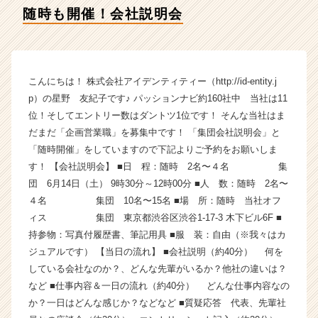
ィ
随時も開催！会社説明会
テ
ィ
ー
の
タ
こんにちは！ 株式会社アイデンティティー（http://id-entity.j
イ
p）の星野 友紀子です♪ パッションナビ約160社中 当社は11
ム
位！そしてエントリー数はダントツ1位です！ そんな当社はま
ラ
だまだ「企画営業職」を募集中です！ 「集団会社説明会」と
イ
「随時開催」をしていますので下記よりご予約をお願いしま
ン】
す！ 【会社説明会】 ■日 程：随時 2名〜４名 集
|
ベ
団 6月14日（土） 9時30分～12時00分 ■人 数：随時 2名〜
ン
４名 集団 10名〜15名 ■場 所：随時 当社オフ
チ
ィス 集団 東京都渋谷区渋谷1-17-3 木下ビル6F ■
ャ
持参物：写真付履歴書、筆記用具 ■服 装：自由（※我々はカ
ー・
ジュアルです） 【当日の流れ】 ■会社説明（約40分） 何を
成
している会社なのか？、どんな先輩がいるか？他社の違いは？
長
など ■仕事内容＆一日の流れ（約40分） どんな仕事内容なの
企
業
か？一日はどんな感じか？などなど ■質疑応答 代表、先輩社
か