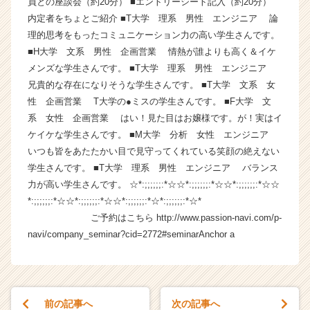
員との座談会（約20分） ■エントリーシート記入（約20分）
ら
内定者をちょとご紹介 ■T大学 理系 男性 エンジニア 論
ス
理的思考をもったコミュニケーション力の高い学生さんです。
カ
■H大学 文系 男性 企画営業 情熱が誰よりも高く＆イケ
ウ
メンズな学生さんです。 ■T大学 理系 男性 エンジニア
ト
兄貴的な存在になりそうな学生さんです。 ■T大学 文系 女
が
届
性 企画営業 T大学の●ミスの学生さんです。 ■F大学 文
く
系 女性 企画営業 はい！見た目はお嬢様です。が！実はイ
就
ケイケな学生さんです。 ■M大学 分析 女性 エンジニア
活
いつも皆をあたたかい目で見守ってくれている笑顔の絶えない
サ
学生さんです。 ■T大学 理系 男性 エンジニア バランス
イ
力が高い学生さんです。 ☆*:;;;;;;:*☆☆*:;;;;;;:*☆☆*:;;;;;;:*☆☆
ト
*:;;;;;;:*☆☆*:;;;;;;:*☆☆*:;;;;;;:*☆*:;;;;;;:*☆*
チ
ア
ご予約はこちら http://www.passion-navi.com/p-
キ
navi/company_seminar?cid=2772#seminarAnchor a
ャ
リ
ア
（C
前の記事へ
次の記事へ
h