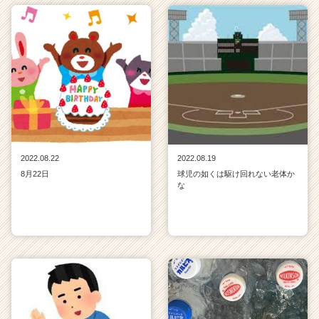
2022.08.22
2022.08.19
8月22日
球児の如くは駆け回れない老体か
な