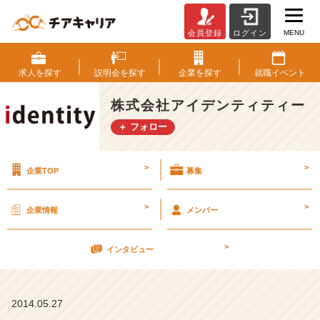
MENU
会員登録
ログイン
随
時
も
求人を
探す
説明会を
探す
企業を
探す
就職
イベント
開
催！
株式会社アイデンティティー
会
＋ フォロー
社
説
明
>
>
企業TOP
募集
会
【株
式
>
>
企業情報
メンバー
会
社
>
ア
インタビュー
イ
デ
ン
2014.05.27
テ