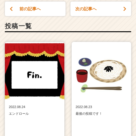
く
前の記事へ
次の記事へ
就
活
サ
投稿一覧
イ
ト
チ
ア
キ
ャ
リ
ア
（C
h
e
e
r
2022.08.24
2022.08.23
C
エンドロール
最後の投稿です！
a
r
e