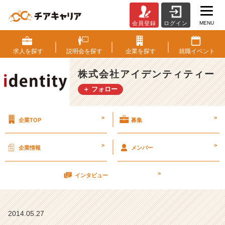
MENU
会員登録
ログイン
土
曜
求人を
探す
説明会を
探す
企業を
探す
就職
イベント
日
だ
株式会社アイデンティティー
か
＋ フォロー
ら
カ
ジ
>
>
企業TOP
募集
ュ
ア
ル
>
>
企業情報
メンバー
に！
会
>
社
インタビュー
説
明
会
2014.05.27
6