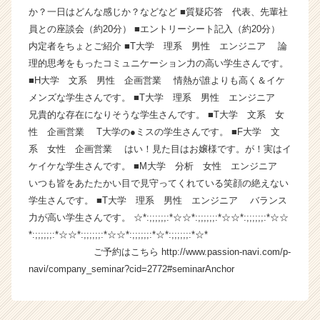
か？一日はどんな感じか？などなど ■質疑応答 代表、先輩社
ラ
イ
員との座談会（約20分） ■エントリーシート記入（約20分）
ン】
内定者をちょとご紹介 ■T大学 理系 男性 エンジニア 論
|
理的思考をもったコミュニケーション力の高い学生さんです。
ベ
■H大学 文系 男性 企画営業 情熱が誰よりも高く＆イケ
ン
メンズな学生さんです。 ■T大学 理系 男性 エンジニア
チ
兄貴的な存在になりそうな学生さんです。 ■T大学 文系 女
ャ
性 企画営業 T大学の●ミスの学生さんです。 ■F大学 文
ー・
成
系 女性 企画営業 はい！見た目はお嬢様です。が！実はイ
長
ケイケな学生さんです。 ■M大学 分析 女性 エンジニア
企
いつも皆をあたたかい目で見守ってくれている笑顔の絶えない
業
学生さんです。 ■T大学 理系 男性 エンジニア バランス
か
力が高い学生さんです。 ☆*:;;;;;;:*☆☆*:;;;;;;:*☆☆*:;;;;;;:*☆☆
ら
*:;;;;;;:*☆☆*:;;;;;;:*☆☆*:;;;;;;:*☆*:;;;;;;:*☆*
ス
ご予約はこちら http://www.passion-navi.com/p-
カ
ウ
navi/company_seminar?cid=2772#seminarAnchor
ト
が
届