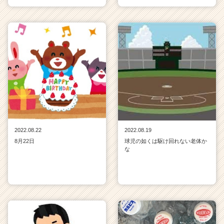
e
r）
2022.08.22
2022.08.19
8月22日
球児の如くは駆け回れない老体か
な