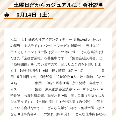
月
土曜日だからカジュアルに！会社説明
1
4
会 6月14日（土）
日
（土）
【株
式
会
んにちは！ 株式会社アイデンティティー（http://id-entity.jp）
社
の星野 友紀子です♪ パッションナビ約160社中 当社は11
ア
位！そしてエントリー数はダントツ1位です！ そんな当社はま
イ
だまだ「企画営業職」を募集中です！ 「集団会社説明会」と
デ
「随時開催」をしていますので下記よりご予約をお願いしま
ン
す！ 【会社説明会】 ■日 程：随時 2名〜４名 集
テ
団 6月14日（土） 9時30分～12時00分 ■人 数：随時 2名〜
ィ
テ
４名 集団 10名〜15名 ■場 所：随時 当社オフ
ィ
ィス 集団 東京都渋谷区渋谷1-17-3 木下ビル6F ■
ー
持参物：写真付履歴書、筆記用具 ■服 装：自由（※我々はカ
の
ジュアルです） 【当日の流れ】 ■会社説明（約40分） 何を
タ
している会社なのか？、どんな先輩がいるか？他社の違いは？
イ
など ■仕事内容＆一日の流れ（約40分） どんな仕事内容なの
ム