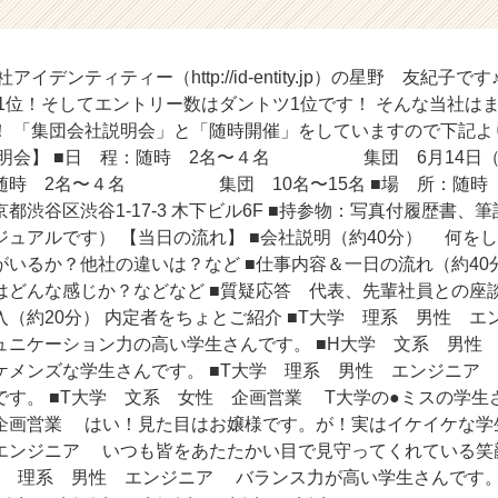
イデンティティー（http://id-entity.jp）の星野 友紀子
11位！そしてエントリー数はダントツ1位です！ そんな当社は
！ 「集団会社説明会」と「随時開催」をしていますので下記よ
説明会】 ■日 程：随時 2名〜４名 集団 6月14日（土）
数：随時 2名〜４名 集団 10名〜15名 ■場 所：随
渋谷1-17-3 木下ビル6F ■持参物：写真付履歴書、筆
ジュアルです） 【当日の流れ】 ■会社説明（約40分） 何を
がいるか？他社の違いは？など ■仕事内容＆一日の流れ（約4
どんな感じか？などなど ■質疑応答 代表、先輩社員との座談会
（約20分） 内定者をちょとご紹介 ■T大学 理系 男性 
ュニケーション力の高い学生さんです。 ■H大学 文系 男性
ケメンズな学生さんです。 ■T大学 理系 男性 エンジニア
す。 ■T大学 文系 女性 企画営業 T大学の●ミスの学生さ
企画営業 はい！見た目はお嬢様です。が！実はイケイケな学生
エンジニア いつも皆をあたたかい目で見守ってくれている笑
 理系 男性 エンジニア バランス力が高い学生さんです。 ☆*:;;