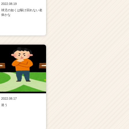
2022.08.19
球児の如くは駆け回れない老
体かな
2022.08.17
迷う