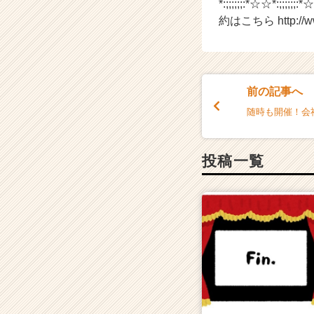
イ
*:;;;;;;:*☆☆*:
ム
約はこちら http://www
ラ
イ
ン】
|
前の記事へ
ベ
ン
随時も開催！会
チ
ャ
ー・
投稿一覧
成
長
企
業
か
ら
ス
カ
ウ
ト
が