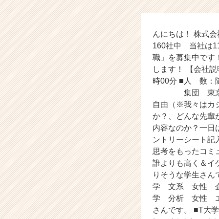
6
月
1
んにちは！ 株式会社ア
4
160社中 当社は
日
（土）
職」を募集中です
【株
します！ 【会社
式
時00分 ■人 
会
集団 東京都渋谷区
社
自由（※我々はカ
ア
か？、どんな先輩
イ
内容なのか？一日は
デ
ン
ントリーシート記入
テ
思考をもったコミ
ィ
誰よりも高く＆イ
テ
りそうな学生さんで
ィ
学 文系 女性 
ー
学 分析 女性 
の
さんです。 ■T大学
タ