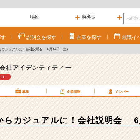
探す
説明会を
探す
企業を
探す
就職
イ
カジュアルに！会社説明会 6月14日（土）
会社アイデンティティー
ォロー
募集
企業情報
メンバー
らカジュアルに！会社説明会 6