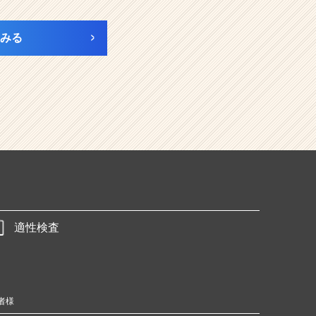
みる
適性検査
者様