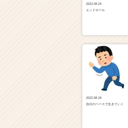
2022.08.24
届
エンドロール
く
就
活
サ
イ
ト
チ
ア
キ
ャ
リ
ア
（C
h
e
2022.08.18
e
自分のペースで生きていく
r
C
a
r