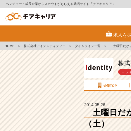
ベンチャー・成長企業からスカウトがもらえる就活サイト「チアキャリア」
土
求人を
曜
日
HOME
＞
株式会社アイデンティティー
＞
タイムライン一覧
＞
土曜日だから
だ
か
ら
株式
カ
＋ フ
ジ
ュ
ア
企業TOP
ル
に！
会
2014.05.26
社
土曜日だか
説
（土）
明
会