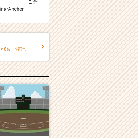
;;;;;;:*☆* ご予
inarAnchor
あと8名（企画営