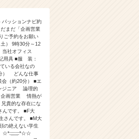
です♪ パッションナビ約
まだまだ「企画営業
りご予約をお願い
 9時30分～12
時 当社オフィス
記用具 ■服 装：
している会社なの
0分） どんな仕事
（約20分） ■エ
エンジニア 論理的
 企画営業 情熱が
 兄貴的な存在にな
んです。 ■F大
さんです。 ■M大
顔の絶えない学生
;;;;:*☆☆