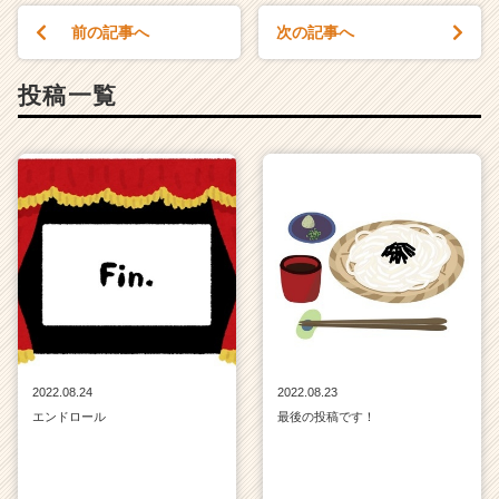
活
前の記事へ
次の記事へ
サ
イ
ト
投稿一覧
チ
ア
キ
ャ
リ
ア
（C
h
e
e
r
C
a
2022.08.24
2022.08.23
r
エンドロール
最後の投稿です！
e
e
r）