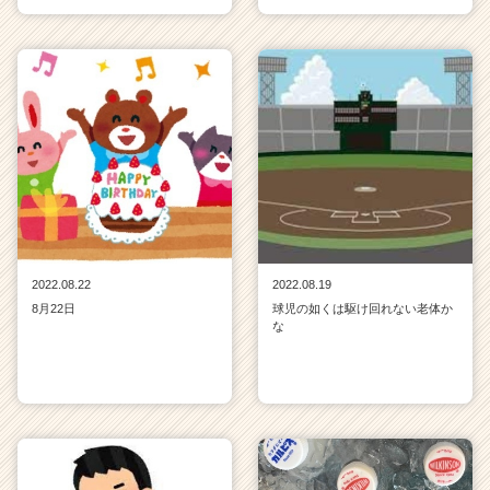
2022.08.22
2022.08.19
8月22日
球児の如くは駆け回れない老体か
な