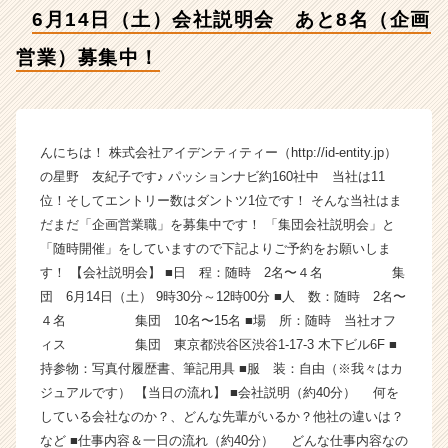
募
6月14日（土）会社説明会 あと8名（企画
集
中！
営業）募集中！
【株
式
会
社
ア
んにちは！ 株式会社アイデンティティー（http://id-entity.jp）
イ
の星野 友紀子です♪ パッションナビ約160社中 当社は11
デ
位！そしてエントリー数はダントツ1位です！ そんな当社はま
ン
だまだ「企画営業職」を募集中です！ 「集団会社説明会」と
テ
「随時開催」をしていますので下記よりご予約をお願いしま
ィ
す！ 【会社説明会】 ■日 程：随時 2名〜４名 集
テ
団 6月14日（土） 9時30分～12時00分 ■人 数：随時 2名〜
ィ
ー
４名 集団 10名〜15名 ■場 所：随時 当社オフ
の
ィス 集団 東京都渋谷区渋谷1-17-3 木下ビル6F ■
タ
持参物：写真付履歴書、筆記用具 ■服 装：自由（※我々はカ
イ
ジュアルです） 【当日の流れ】 ■会社説明（約40分） 何を
ム
している会社なのか？、どんな先輩がいるか？他社の違いは？
ラ
など ■仕事内容＆一日の流れ（約40分） どんな仕事内容なの
イ