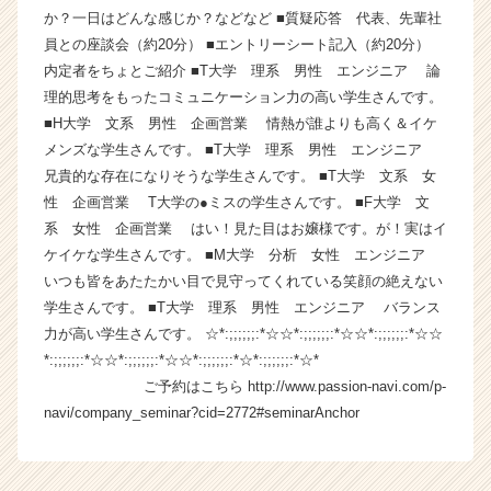
か？一日はどんな感じか？などなど ■質疑応答 代表、先輩社
ン】
|
員との座談会（約20分） ■エントリーシート記入（約20分）
ベ
内定者をちょとご紹介 ■T大学 理系 男性 エンジニア 論
ン
理的思考をもったコミュニケーション力の高い学生さんです。
チ
■H大学 文系 男性 企画営業 情熱が誰よりも高く＆イケ
ャ
メンズな学生さんです。 ■T大学 理系 男性 エンジニア
ー・
兄貴的な存在になりそうな学生さんです。 ■T大学 文系 女
成
性 企画営業 T大学の●ミスの学生さんです。 ■F大学 文
長
企
系 女性 企画営業 はい！見た目はお嬢様です。が！実はイ
業
ケイケな学生さんです。 ■M大学 分析 女性 エンジニア
か
いつも皆をあたたかい目で見守ってくれている笑顔の絶えない
ら
学生さんです。 ■T大学 理系 男性 エンジニア バランス
ス
力が高い学生さんです。 ☆*:;;;;;;:*☆☆*:;;;;;;:*☆☆*:;;;;;;:*☆☆
カ
*:;;;;;;:*☆☆*:;;;;;;:*☆☆*:;;;;;;:*☆*:;;;;;;:*☆*
ウ
ご予約はこちら http://www.passion-navi.com/p-
ト
が
navi/company_seminar?cid=2772#seminarAnchor
届
く
就