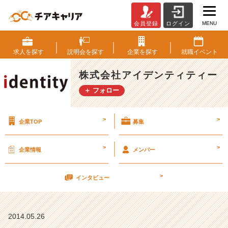
MENU
会員登録
ログイン
6
月
1
求人を
探す
説明会を
探す
企業を
探す
就職
イベント
4
日
株式会社アイデンティティー
（土）
＋ フォロー
会
社
説
>
>
企業TOP
募集
明
会
あ
>
>
企業情報
メンバー
と
8
>
名
インタビュー
（企
画
営
2014.05.26
業）