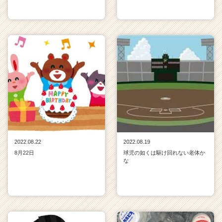
e
e
r
C
a
r
e
e
r）
2022.08.22
2022.08.19
8月22日
球児の如くは駆け回れない老体か
な