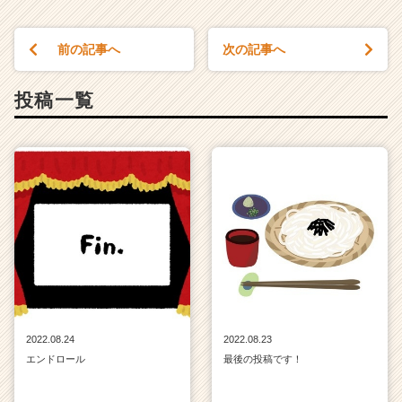
ら
ス
前の記事へ
次の記事へ
カ
ウ
ト
投稿一覧
が
届
く
就
活
サ
イ
ト
チ
ア
キ
ャ
リ
2022.08.24
2022.08.23
ア
エンドロール
最後の投稿です！
（C
h