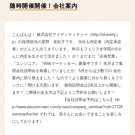
ィ
随時開催開催！会社案内
テ
ィ
ー
の
タ
こんばんは！ 株式会社アイデンティティー（http://id-entity.j
イ
p）の採用担当の星野 友紀子です。 当社も内定者（内定承諾
ム
者）がどんどん出てきています。 昨日もフェリス女学院のSさ
ラ
んに内定を出させて頂きました！ が！まだまだ『企画営業』
イ
『エンジニア』『Webマーケッター』募集中です！ 先月まで集
ン】
団会社説明会を毎週していましたが、5月からは少数での 会社
|
ベ
案内に切り替えました！ なので！より親密に分かり易く＆フラ
ン
ンクに！聞ける方思います。 個別説明会は2名以上から開催し
チ
ます！ ご興味がある方は下記よりご予約をお願いします！
ャ
【会社説明会予約はこちら】 htt
ー・
p://www.passion-navi.com/p-navi/company_seminar?cid=2772#
成
seminarAnchor それでは、皆さんにお会いできることを楽しみ
長
にしております♪
企
業
か