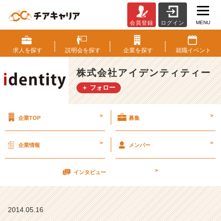
MENU
会員登録
ログイン
随
時
開
求人を
探す
説明会を
探す
企業を
探す
就職
イベント
催
開
株式会社アイデンティティー
催！
＋ フォロー
会
社
案
>
>
企業TOP
募集
内
【株
式
>
>
企業情報
メンバー
会
社
>
ア
インタビュー
イ
デ
ン
2014.05.16
テ