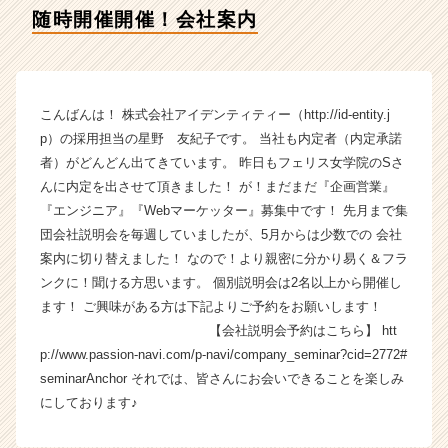
ィ
随時開催開催！会社案内
テ
ィ
ー
の
タ
こんばんは！ 株式会社アイデンティティー（http://id-entity.j
イ
p）の採用担当の星野 友紀子です。 当社も内定者（内定承諾
ム
者）がどんどん出てきています。 昨日もフェリス女学院のSさ
ラ
んに内定を出させて頂きました！ が！まだまだ『企画営業』
イ
『エンジニア』『Webマーケッター』募集中です！ 先月まで集
ン】
団会社説明会を毎週していましたが、5月からは少数での 会社
|
ベ
案内に切り替えました！ なので！より親密に分かり易く＆フラ
ン
ンクに！聞ける方思います。 個別説明会は2名以上から開催し
チ
ます！ ご興味がある方は下記よりご予約をお願いします！
ャ
【会社説明会予約はこちら】 htt
ー・
p://www.passion-navi.com/p-navi/company_seminar?cid=2772#
成
seminarAnchor それでは、皆さんにお会いできることを楽しみ
長
にしております♪
企
業
か