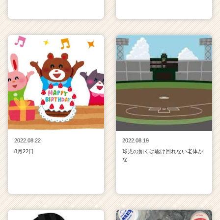
e
e
r
C
a
r
e
e
r）
2022.08.22
2022.08.19
8月22日
球児の如くは駆け回れない老体か
な