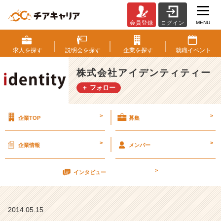
MENU
会員登録
ログイン
随
時
開
求人を
探す
説明会を
探す
企業を
探す
就職
イベント
催
開
株式会社アイデンティティー
催！
＋ フォロー
会
社
案
>
>
企業TOP
募集
内
【株
式
>
>
企業情報
メンバー
会
社
>
ア
インタビュー
イ
デ
ン
2014.05.15
テ