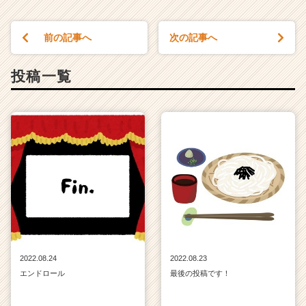
ら
ス
前の記事へ
次の記事へ
カ
ウ
ト
投稿一覧
が
届
く
就
活
サ
イ
ト
チ
ア
キ
ャ
リ
2022.08.24
2022.08.23
ア
エンドロール
最後の投稿です！
（C
h