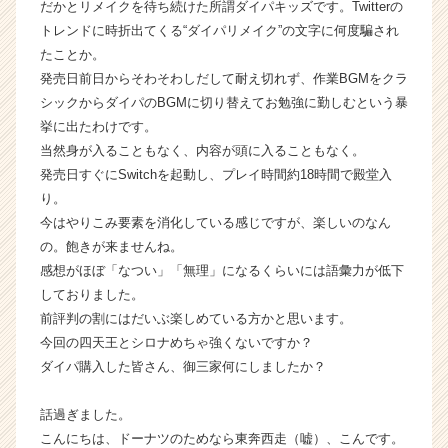
だかとリメイクを待ち続けた所謂ダイパキッズです。Twitterの
ウ
トレンドに時折出てくる“ダイパリメイク”の文字に何度騙され
ト
たことか。
が
発売日前日からそわそわしだして耐え切れず、作業BGMをクラ
届
シックからダイパのBGMに切り替えてお勉強に勤しむという暴
く
就
挙に出たわけです。
活
当然身が入ることもなく、内容が頭に入ることもなく。
サ
発売日すぐにSwitchを起動し、プレイ時間約18時間で殿堂入
イ
り。
ト
今はやりこみ要素を消化している感じですが、楽しいのなん
チ
の。飽きが来ませんね。
ア
感想がほぼ「なつい」「無理」になるくらいには語彙力が低下
キ
ャ
しておりました。
リ
前評判の割にはだいぶ楽しめている方かと思います。
ア
今回の四天王とシロナめちゃ強くないですか？
（C
ダイパ購入した皆さん、御三家何にしましたか？
h
e
話過ぎました。
e
こんにちは、ドーナツのためなら東奔西走（嘘）、こんです。
r