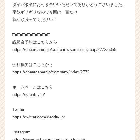
C
ダイパ談議にお付き合いいただいてありがとうございました。
a
字数ギリギリなので今回は一言だけ
r
就活頑張ってください！
e
e
□■□■□■□■□■□■□■□
r）
説明会予約はこちらから
https://cheercareer.jp/company/seminar_group/2772/6055
会社概要はこちらから
https://cheercareer.jp/company/index/2772
ホームページはこちら
https://id-entity.jp/
Twitter
https://twitter.com/identity_hr
Instagram
https://www.instagram.com/jinji_identity/