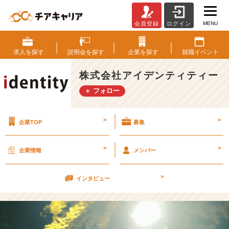
MENU
会員登録
ログイン
ハ
イ
ド
求人を
探す
説明会を
探す
企業を
探す
就職
イベント
ロ
ポ
株式会社アイデンティティー
ン
＋ フォロー
プ
【株
式
>
>
企業TOP
募集
会
社
ア
>
>
企業情報
メンバー
イ
デ
>
ン
インタビュー
テ
ィ
テ
ィ