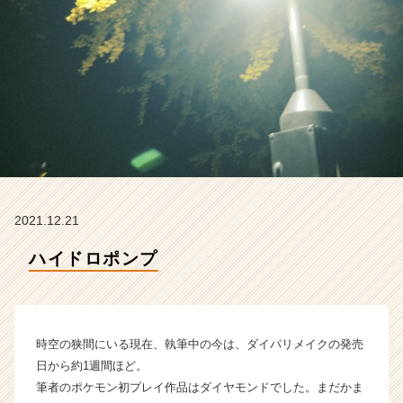
ー
の
タ
イ
ム
ラ
イ
ン】
|
ベ
ン
チ
2021.12.21
ャ
ー・
ハイドロポンプ
成
長
企
業
時空の狭間にいる現在、執筆中の今は、ダイパリメイクの発売
か
ら
日から約1週間ほど。
ス
筆者のポケモン初プレイ作品はダイヤモンドでした。まだかま
カ