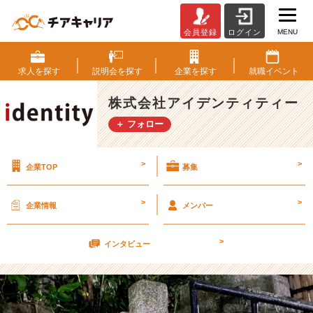
MENU
会員登録
ログイン
散
歩、
し
求人を
探す
説明会を
探す
企業を
探す
就職
イベント
て
ま
株式会社アイデンティティー
す
＋ フォロー
か？
【株
式
>
>
企業TOP
募集
会
社
ア
>
>
企業情報
メンバー
イ
デ
>
ン
インタビュー
テ
ィ
テ
ィ