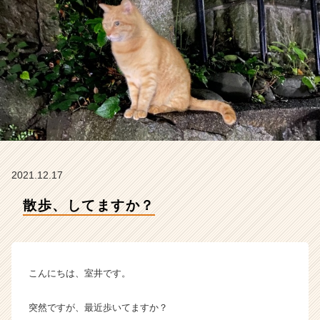
ー
の
タ
イ
ム
ラ
イ
ン】
|
ベ
ン
チ
2021.12.17
ャ
ー・
散歩、してますか？
成
長
企
業
こんにちは、室井です。
か
ら
ス
突然ですが、最近歩いてますか？
カ