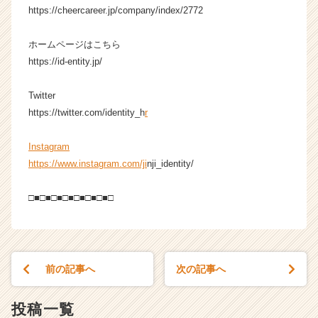
C
https://cheercareer.jp/company/index/2772
a
r
ホームページはこちら
e
https://id-entity.jp/
e
r）
Twitter
https://twitter.com/identity_h
r
Instagram
https://www.instagram.com/ji
nji_identity/
□■□■□■□■□■□■□■□
前の記事へ
次の記事へ
投稿一覧