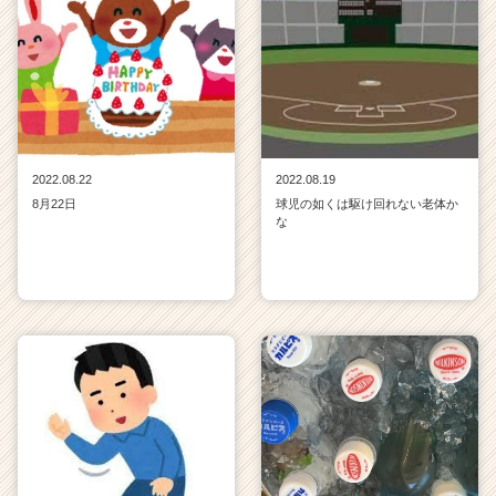
2022.08.22
2022.08.19
8月22日
球児の如くは駆け回れない老体か
な