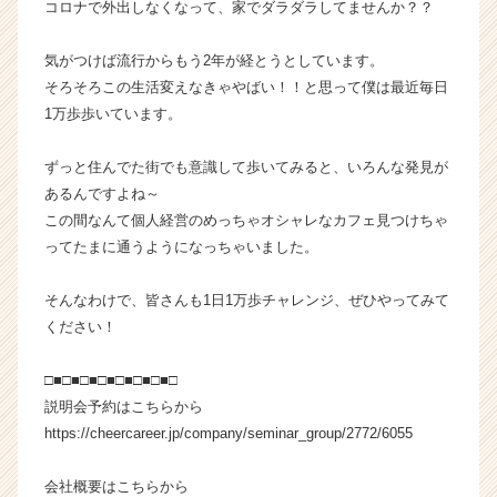
コロナで外出しなくなって、家でダラダラしてませんか？？
ウ
ト
気がつけば流行からもう2年が経とうとしています。
が
そろそろこの生活変えなきゃやばい！！と思って僕は最近毎日
届
1万歩歩いています。
く
就
活
ずっと住んでた街でも意識して歩いてみると、いろんな発見が
サ
あるんですよね～
イ
この間なんて個人経営のめっちゃオシャレなカフェ見つけちゃ
ト
ってたまに通うようになっちゃいました。
チ
ア
そんなわけで、皆さんも1日1万歩チャレンジ、ぜひやってみて
キ
ャ
ください！
リ
ア
□■□■□■□■□■□■□■□
（C
説明会予約はこちらから
h
https://cheercareer.jp/company/seminar_group/2772/6055
e
e
会社概要はこちらから
r