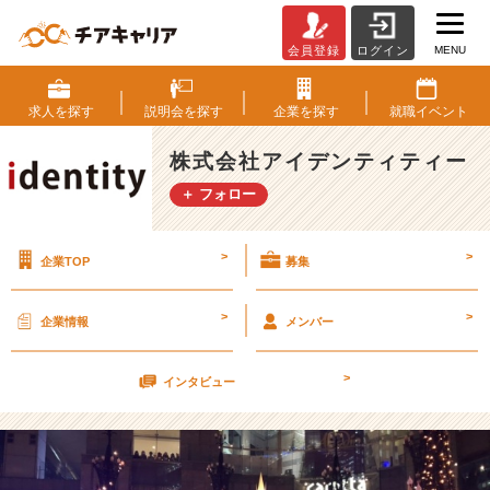
MENU
会員登録
ログイン
も
う
1
求人を
探す
説明会を
探す
企業を
探す
就職
イベント
2
月、、
株式会社アイデンティティー
【株
＋ フォロー
式
会
社
>
>
企業TOP
募集
ア
イ
デ
>
>
企業情報
メンバー
ン
テ
>
ィ
インタビュー
テ
ィ
ー
の