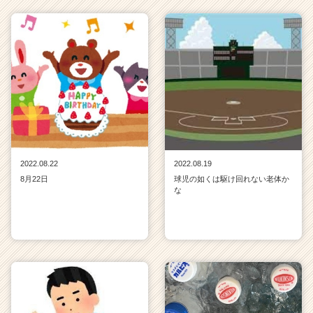
2022.08.22
2022.08.19
8月22日
球児の如くは駆け回れない老体か
な