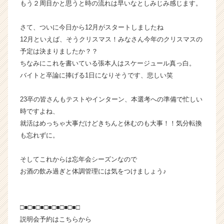
もう２周目かと思うと時の流れは早いなとしみじみ感じます。
が
届
さて、ついに今日から12月がスタートしましたね
く
12月といえば、そうクリスマス！みなさん今年のクリスマスの
就
予定は決まりましたか？？
活
サ
ちなみにこれを書いている張本人はスケージュール真っ白。
イ
バイトと卒論に捧げる1日になりそうです、悲しい笑
ト
チ
23卒の皆さんもテストやインターン、本選考への準備で忙しい
ア
時ですよね、
キ
就活はめっちゃ大事だけどきちんと休むのも大事！！気分転換
ャ
も忘れずに。
リ
ア
（C
そしてこれからは忘年会シーズンなので
h
お酒の飲み過ぎと体調管理には気をつけましょう♪
e
e
r
□■□■□■□■□■□■□■□
C
説明会予約はこちらから
a