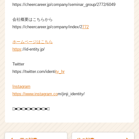
r
https://cheercareer.jp/company/seminar_group/2772/6049
e
e
会社概要はこちらから
r）
https://cheercareer.jp/company/index/2
772
ホームページはこちら
https
://id-entity.jp/
Twitter
https://twitter.com/identi
ty_hr
Instagram
https://www.instagram.co
m/jinji_identity/
□■□■□■□■□■□■□■□