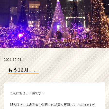
タ
イ
ム
ラ
イ
ン】
|
ベ
ン
チ
ャ
ー・
2021.12.01
成
長
もう12月、、
企
業
か
ら
こんにちは、工藤です！
ス
カ
ウ
15人以上いる内定者で毎日この記事を更新しているのですが、
ト