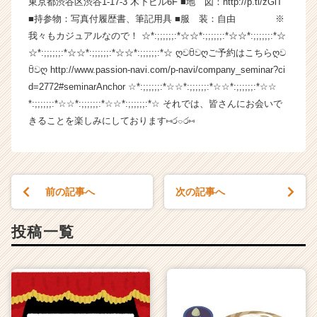
東京都渋谷区渋谷1-17-3 木下ビル6F ■地 図：http://p.tl/zGlT
成
■持参物：写真付履歴書、筆記用具 ■服 装：自由 ※
長
我々もカジュアルなので！ ☆*:;;;;;;:*☆☆*:;;;;;;:*☆☆*:;;;;;;:*☆
企
☆*:;;;;;;:*☆☆*:;;;;;;:*☆☆*:;;;;;;:*☆ ღවꇳවღご予約はこちらღව
業
ꇳවღ http://www.passion-navi.com/p-navi/company_seminar?ci
か
d=2772#seminarAnchor ☆*:;;;;;;:*☆☆*:;;;;;;:*☆☆*:;;;;;;:*☆☆
ら
ス
*:;;;;;;:*☆☆*:;;;;;;:*☆☆*:;;;;;;:*☆ それでは、皆さんにお会いで
カ
きることを楽しみにしております⑅ර⌔ර⑅
ウ
ト
が
届
前の記事へ
次の記事へ
く
就
活
投稿一覧
サ
イ
ト
チ
ア
キ