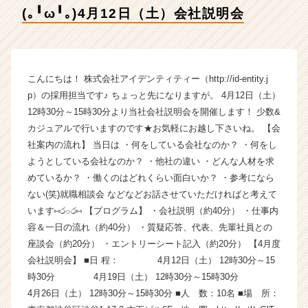
ア
(｡╹ω╹｡)4月12日（土）会社説明会
イ
デ
ン
テ
ィ
こんにちは！ 株式会社アイデンティティー（http://id-entity.j
テ
p）の採用担当です♪ ちょっと先になりますが。 4月12日（土）
ィ
12時30分～15時30分より当社会社説明会を開催します！ 少数&
ー
カジュアルで行いますのです★お気軽にお越し下さいね。 【会
の
社案内の流れ】 当日は ・何をしている会社なのか？ ・何をし
タ
ようとしている会社なのか？ ・他社の違い ・どんな人材を求
イ
ム
めているか？ ・働くのはどれくらい面白いか？ ・参考になら
ラ
ない(笑)就職相談会 などなどお話させていただければと考えて
イ
います⑅ර⌔ර⑅ 【プログラム】 ・会社説明（約40分） ・仕事内
ン】
容＆一日の流れ（約40分） ・質疑応答、代表、先輩社員との
|
座談会（約20分） ・エントリーシート記入（約20分） 【4月度
ベ
会社説明会】 ■日 程： 4月12日（土） 12時30分～15
ン
時30分 4月19日（土） 12時30分～15時30分
チ
ャ
4月26日（土） 12時30分～15時30分 ■人 数：10名 ■場 所：
ー・