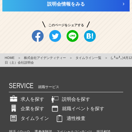
説明会情報をみる
このページをシェアする
HOME
＞
株式会社アイデンティティー
＞
タイムライン一覧
＞
(｡╹ω╹｡)4月12
日（土）会社説明会
SERVICE
就職サービス
求人を探す
説明会を探す
企業を探す
就職イベントを探す
タイムライン
適性検査
就活ノウハウ
選考体験談
スペシャルコンテンツ
就活相談