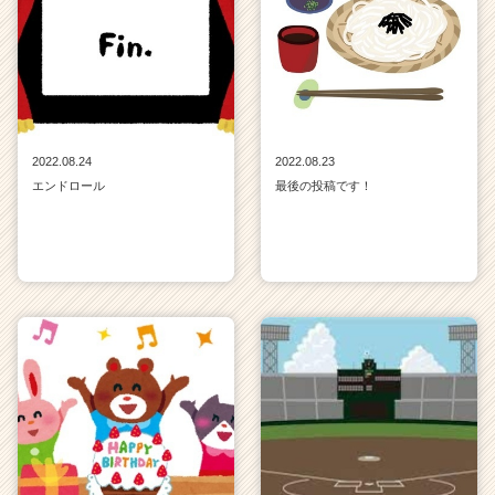
ャ
リ
ア
（C
h
e
e
2022.08.24
2022.08.23
r
エンドロール
最後の投稿です！
C
a
r
e
e
r）