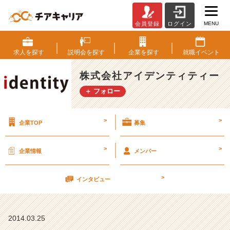
MENU
会員登録
ログイン
(｡
╹
ω
求人を
探す
説明会を
探す
企業を
探す
就職
イベント
╹｡)
4
株式会社アイデンティティー
月
＋ フォロー
1
2
日
>
>
企業TOP
募集
（土）
会
社
>
>
企業情報
メンバー
説
明
>
会
インタビュー
【株
式
会
2014.03.25
社