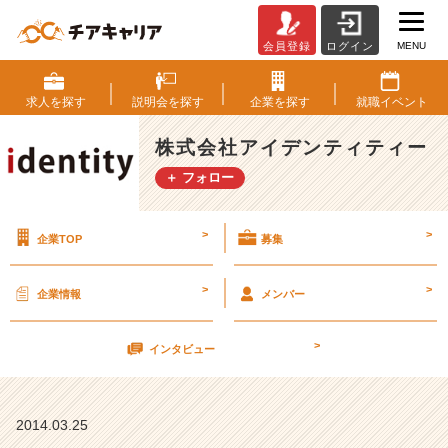
MENU
会員登録
ログイン
★
4
月
求人を
探す
説明会を
探す
企業を
探す
就職
イベント
1
2
株式会社アイデンティティー
日
＋ フォロー
（土）
会
社
>
>
企業TOP
募集
説
明
会
>
>
企業情報
メンバー
社
長
>
参
インタビュー
加
★
【株
2014.03.25
式