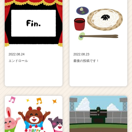
ア
キ
ャ
リ
ア
（C
h
e
e
2022.08.24
2022.08.23
r
エンドロール
最後の投稿です！
C
a
r
e
e
r）