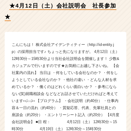
会
★4月12日（土）会社説明会 社長参加
社
ア
★
イ
デ
ン
テ
ィ
こんにちは！ 株式会社アイデンティティー（http://id-entity.j
テ
p）の採用担当です♪ ちょっと先になりますが。 4月12日（土）
ィ
12時30分～15時30分より当社会社説明会を開催します！ 少数&
ー
カジュアルで行いますのです★お気軽にお越し下さいね。 【会
の
社案内の流れ】 当日は ・何をしている会社なのか？ ・何をし
タ
ようとしている会社なのか？ ・他社の違い ・どんな人材を求
イ
めているか？ ・働くのはどれくらい面白いか？ ・参考になら
ム
ラ
ない(笑)就職相談会 などなどお話させていただければと考えて
イ
います⑅ර⌔ර⑅ 【プログラム】 ・会社説明（約40分） ・仕事内
ン】
容＆一日の流れ（約40分） ・質疑応答、代表、先輩社員との
|
座談会（約20分） ・エントリーシート記入（約20分） 【4月度
ベ
会社説明会】 ■日 程： 4月12日（土） 12時30分～15
ン
時30分 4月19日（土） 12時30分～15時30分
チ