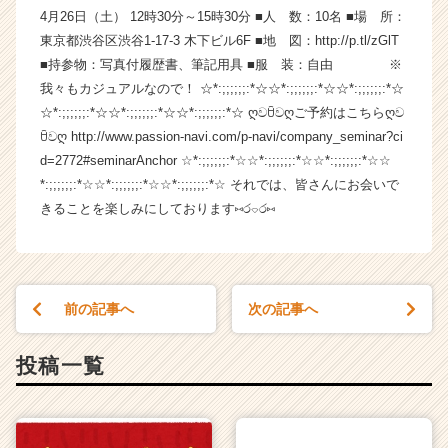
4月26日（土） 12時30分～15時30分 ■人 数：10名 ■場 所：
ャ
ー・
東京都渋谷区渋谷1-17-3 木下ビル6F ■地 図：http://p.tl/zGlT
成
■持参物：写真付履歴書、筆記用具 ■服 装：自由 ※
長
我々もカジュアルなので！ ☆*:;;;;;;:*☆☆*:;;;;;;:*☆☆*:;;;;;;:*☆
企
☆*:;;;;;;:*☆☆*:;;;;;;:*☆☆*:;;;;;;:*☆ ღවꇳවღご予約はこちらღව
業
ꇳවღ http://www.passion-navi.com/p-navi/company_seminar?ci
か
d=2772#seminarAnchor ☆*:;;;;;;:*☆☆*:;;;;;;:*☆☆*:;;;;;;:*☆☆
ら
*:;;;;;;:*☆☆*:;;;;;;:*☆☆*:;;;;;;:*☆ それでは、皆さんにお会いで
ス
カ
きることを楽しみにしております⑅ර⌔ර⑅
ウ
ト
が
届
前の記事へ
次の記事へ
く
就
活
投稿一覧
サ
イ
ト
チ